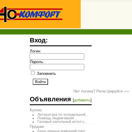
Вход:
Логин:
Пароль:
Запомнить
Нет логина? Регистрируйся
>>>
Объявления
[
добавить
]
Куплю:
Литература по холодильной...
Помощь людям магия...
Газовый напольный котел с...
Продам:
Базы данных компаний горо...