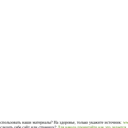
спользовать наши материалы? На здоровье, только укажите источник:
ww
 сделать себе сайт или страницу?
Для начала прочитайте как это делается
.