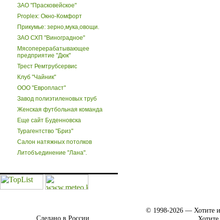
ЗАО "Прасковейское"
Proplex: Окно-Комфорт
Прикумье: зерно,мука,овощи.
ЗАО СХП "Виноградное"
Мясоперерабатывающее
предприятие "Дюк"
Трест Ремтрубсервис
Клуб "Чайник"
ООО "Европласт"
Завод полиэтиленовых труб
Женская футбольная команда
Еще сайт Буденновска
Турагентство "Бриз"
Салон натяжных потолков
Литобъединение "Лана".
© 1998-2026 — Хотите и
Сделано в России.
Хотите