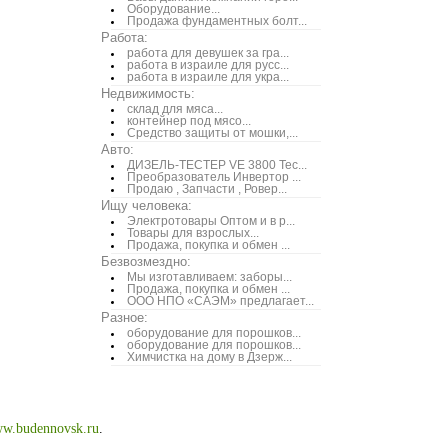
Оборудование...
Продажа фундаментных болт...
Работа:
работа для девушек за гра...
работа в израиле для русс...
работа в израиле для укра...
Недвижимость:
склад для мяса...
контейнер под мясо...
Средство защиты от мошки,...
Авто:
ДИЗЕЛЬ-ТЕСТЕР VE 3800 Тес...
Преобразователь Инвертор ...
Продаю , Запчасти , Ровер...
Ищу человека:
Электротовары Оптом и в р...
Товары для взрослых...
Продажа, покупка и обмен ...
Безвозмездно:
Мы изготавливаем: заборы...
Продажа, покупка и обмен ...
ООО НПО «САЭМ» предлагает...
Разное:
оборудование для порошков...
оборудование для порошков...
Химчистка на дому в Дзерж...
w.budennovsk.ru
.