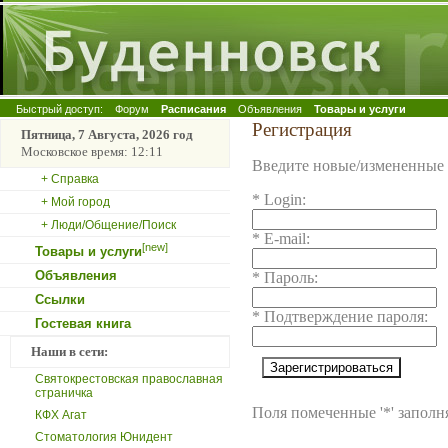
Быстрый доступ:
Форум
Расписания
Объявления
Товары и услуги
Регистрация
Пятница, 7 Августа, 2026 год
Московское время: 12:11
Введите новые/измененные
+ Справка
* Login:
+ Мой город
+ Люди/Общение/Поиск
* E-mail:
[new]
Товары и услуги
Объявления
* Пароль:
Ссылки
* Подтверждение пароля:
Гостевая книга
Наши в сети:
Святокрестовская православная
страничка
Поля помеченные '*' заполн
КФХ Агат
Стоматология Юнидент