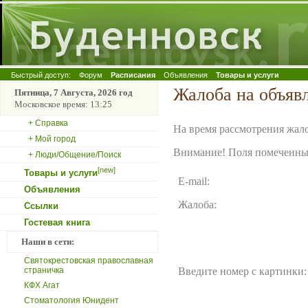
Быстрый доступ:
Форум
Расписания
Объявления
Товары и услуги
Жалоба на объяв
Пятница, 7 Августа, 2026 год
Московское время: 13:25
+ Справка
На время рассмотрения жало
+ Мой город
Внимание! Поля помеченные
+ Люди/Общение/Поиск
[new]
Товары и услуги
E-mail:
Объявления
Жалоба:
Ссылки
Гостевая книга
Наши в сети:
Святокрестовская православная
страничка
Введите номер с картинки:
КФХ Агат
Стоматология Юнидент