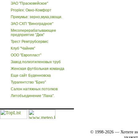
ЗАО "Прасковейское"
Proplex: Окно-Комфорт
Прикумье: зерно,мука,овощи.
ЗАО СХП "Виноградное"
Мясоперерабатывающее
предприятие "Дюк"
Трест Ремтрубсервис
Клуб "Чайник"
ООО "Европласт"
Завод полиэтиленовых труб
Женская футбольная команда
Еще сайт Буденновска
Турагентство "Бриз"
Салон натяжных потолков
Литобъединение "Лана".
© 1998-2026 — Хотите ис
укажит