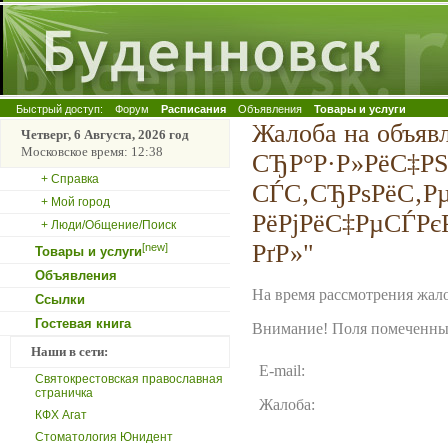
Быстрый доступ:
Форум
Расписания
Объявления
Товары и услуги
Жалоба на объяв
Четверг, 6 Августа, 2026 год
Московское время: 12:38
СЂР°Р·Р»РёС‡Р
+ Справка
СЃС‚СЂРѕРёС‚Р
+ Мой город
РёРјРёС‡РµСЃРє
+ Люди/Общение/Поиск
РґР»"
[new]
Товары и услуги
Объявления
На время рассмотрения жало
Ссылки
Гостевая книга
Внимание! Поля помеченные
Наши в сети:
E-mail:
Святокрестовская православная
страничка
Жалоба:
КФХ Агат
Стоматология Юнидент