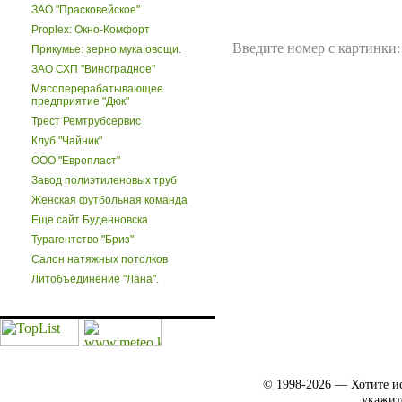
ЗАО "Прасковейское"
Proplex: Окно-Комфорт
Введите номер с картинки:
Прикумье: зерно,мука,овощи.
ЗАО СХП "Виноградное"
Мясоперерабатывающее
предприятие "Дюк"
Трест Ремтрубсервис
Клуб "Чайник"
ООО "Европласт"
Завод полиэтиленовых труб
Женская футбольная команда
Еще сайт Буденновска
Турагентство "Бриз"
Салон натяжных потолков
Литобъединение "Лана".
© 1998-2026 — Хотите ис
укажит