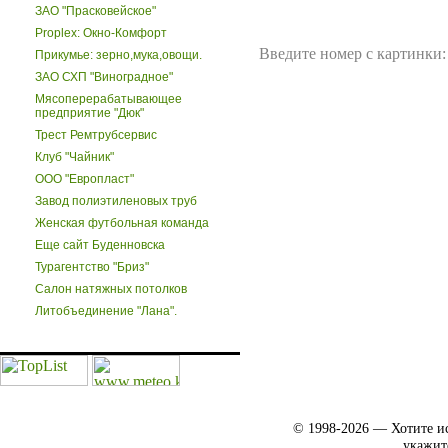
ЗАО "Прасковейское"
Proplex: Окно-Комфорт
Введите номер с картинки:
Прикумье: зерно,мука,овощи.
ЗАО СХП "Виноградное"
Мясоперерабатывающее
предприятие "Дюк"
Трест Ремтрубсервис
Клуб "Чайник"
ООО "Европласт"
Завод полиэтиленовых труб
Женская футбольная команда
Еще сайт Буденновска
Турагентство "Бриз"
Салон натяжных потолков
Литобъединение "Лана".
© 1998-2026 — Хотите ис
укажит