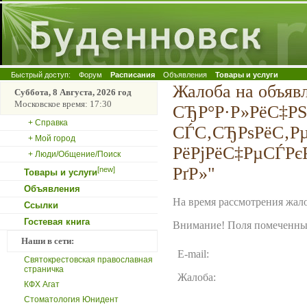
Быстрый доступ:
Форум
Расписания
Объявления
Товары и услуги
Жалоба на объяв
Суббота, 8 Августа, 2026 год
Московское время: 17:30
СЂР°Р·Р»РёС‡Р
+ Справка
СЃС‚СЂРѕРёС‚Р
+ Мой город
РёРјРёС‡РµСЃРє
+ Люди/Общение/Поиск
РґР»"
[new]
Товары и услуги
Объявления
На время рассмотрения жало
Ссылки
Гостевая книга
Внимание! Поля помеченные
Наши в сети:
E-mail:
Святокрестовская православная
страничка
Жалоба:
КФХ Агат
Стоматология Юнидент