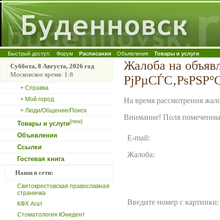
Быстрый доступ:
Форум
Расписания
Объявления
Товары и услуги
Жалоба на объя
Суббота, 8 Августа, 2026 год
Московское время: 1:8
РјРµСЃС‚РѕРЅР°
+ Справка
+ Мой город
На время рассмотрения жало
+ Люди/Общение/Поиск
Внимание! Поля помеченные
[new]
Товары и услуги
Объявления
E-mail:
Ссылки
Жалоба:
Гостевая книга
Наши в сети:
Святокрестовская православная
страничка
Введите номер с картинки:
КФХ Агат
Стоматология Юнидент