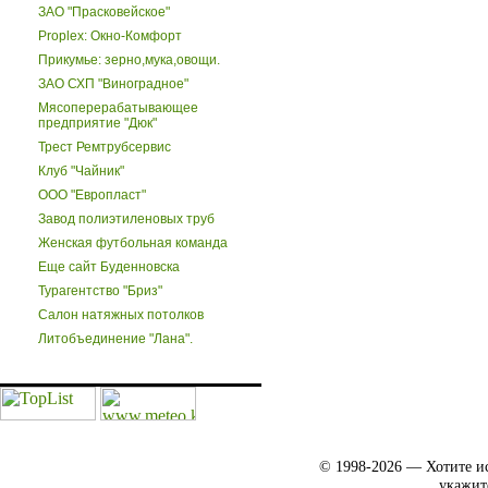
ЗАО "Прасковейское"
Proplex: Окно-Комфорт
Прикумье: зерно,мука,овощи.
ЗАО СХП "Виноградное"
Мясоперерабатывающее
предприятие "Дюк"
Трест Ремтрубсервис
Клуб "Чайник"
ООО "Европласт"
Завод полиэтиленовых труб
Женская футбольная команда
Еще сайт Буденновска
Турагентство "Бриз"
Салон натяжных потолков
Литобъединение "Лана".
© 1998-2026 — Хотите ис
укажит