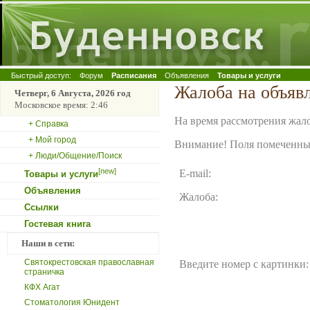
Быстрый доступ:
Форум
Расписания
Объявления
Товары и услуги
Жалоба на объяв
Четверг, 6 Августа, 2026 год
Московское время: 2:46
На время рассмотрения жало
+ Справка
+ Мой город
Внимание! Поля помеченные
+ Люди/Общение/Поиск
[new]
E-mail:
Товары и услуги
Объявления
Жалоба:
Ссылки
Гостевая книга
Наши в сети:
Святокрестовская православная
Введите номер с картинки:
страничка
КФХ Агат
Стоматология Юнидент