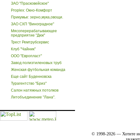
ЗАО "Прасковейское"
Proplex: Окно-Комфорт
Прикумье: зерно,мука,овощи.
ЗАО СХП "Виноградное"
Мясоперерабатывающее
предприятие "Дюк"
Трест Ремтрубсервис
Клуб "Чайник"
ООО "Европласт"
Завод полиэтиленовых труб
Женская футбольная команда
Еще сайт Буденновска
Турагентство "Бриз"
Салон натяжных потолков
Литобъединение "Лана".
© 1998-2026 — Хотите ис
укажит