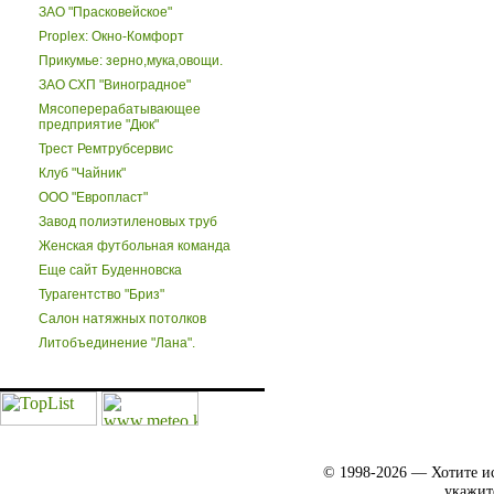
ЗАО "Прасковейское"
Proplex: Окно-Комфорт
Прикумье: зерно,мука,овощи.
ЗАО СХП "Виноградное"
Мясоперерабатывающее
предприятие "Дюк"
Трест Ремтрубсервис
Клуб "Чайник"
ООО "Европласт"
Завод полиэтиленовых труб
Женская футбольная команда
Еще сайт Буденновска
Турагентство "Бриз"
Салон натяжных потолков
Литобъединение "Лана".
© 1998-2026 — Хотите ис
укажит