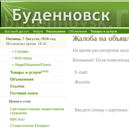
Быстрый доступ:
Форум
Расписания
Объявления
Товары и услуги
Жалоба на объяв
Пятница, 7 Августа, 2026 год
Московское время: 18:41
На время рассмотрения жало
+ Справка
+ Мой город
Внимание! Поля помеченные
+ Люди/Общение/Поиск
[new]
E-mail:
Товары и услуги
Объявления
Жалоба:
Ссылки
Гостевая книга
Наши в сети:
Святокрестовская православная
Введите номер с картинки:
страничка
КФХ Агат
Стоматология Юнидент