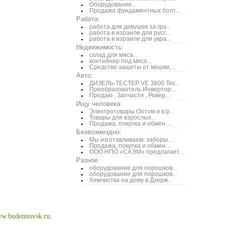
Оборудование...
Продажа фундаментных болт...
Работа:
работа для девушек за гра...
работа в израиле для русс...
работа в израиле для укра...
Недвижимость:
склад для мяса...
контейнер под мясо...
Средство защиты от мошки,...
Авто:
ДИЗЕЛЬ-ТЕСТЕР VE 3800 Тес...
Преобразователь Инвертор ...
Продаю , Запчасти , Ровер...
Ищу человека:
Электротовары Оптом и в р...
Товары для взрослых...
Продажа, покупка и обмен ...
Безвозмездно:
Мы изготавливаем: заборы...
Продажа, покупка и обмен ...
ООО НПО «САЭМ» предлагает...
Разное:
оборудование для порошков...
оборудование для порошков...
Химчистка на дому в Дзерж...
w.budennovsk.ru
.