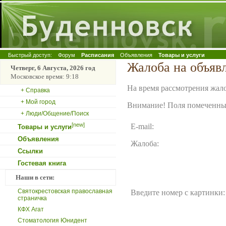
Быстрый доступ:
Форум
Расписания
Объявления
Товары и услуги
Жалоба на объяв
Четверг, 6 Августа, 2026 год
Московское время: 9:18
На время рассмотрения жало
+ Справка
+ Мой город
Внимание! Поля помеченные
+ Люди/Общение/Поиск
[new]
E-mail:
Товары и услуги
Объявления
Жалоба:
Ссылки
Гостевая книга
Наши в сети:
Святокрестовская православная
Введите номер с картинки:
страничка
КФХ Агат
Стоматология Юнидент