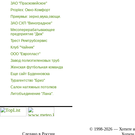
ЗАО "Прасковейское"
Proplex: Окно-Комфорт
Прикумье: зерно,мука,овощи.
ЗАО СХП "Виноградное"
Мясоперерабатывающее
предприятие "Дюк"
Трест Ремтрубсервис
Клуб "Чайник"
ООО "Европласт"
Завод полиэтиленовых труб
Женская футбольная команда
Еще сайт Буденновска
Турагентство "Бриз"
Салон натяжных потолков
Литобъединение "Лана".
© 1998-2026 — Хотите и
Сделано в России.
Хотите