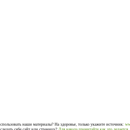
спользовать наши материалы? На здоровье, только укажите источник:
ww
 сделать себе сайт или страницу?
Для начала прочитайте как это делается
.