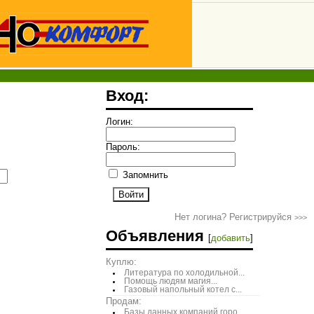
Вход:
Логин:
Пароль:
Запомнить
Нет логина? Регистрируйся
>>>
Объявления
[
добавить
]
Куплю:
Литература по холодильной...
Помощь людям магия...
Газовый напольный котел с...
Продам:
Базы данных компаний горо...