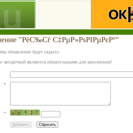
ление "РёС‰Сѓ С‡РµР»РѕРІРµРєР°"
бы объявление будет скрыто.
 звездочкой являются обязательными для заполнения!
*
*