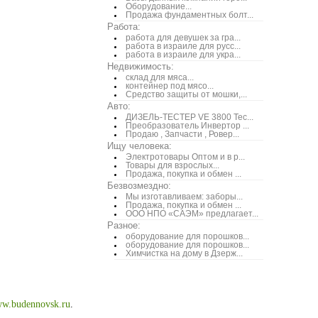
Оборудование...
Продажа фундаментных болт...
Работа:
работа для девушек за гра...
работа в израиле для русс...
работа в израиле для укра...
Недвижимость:
склад для мяса...
контейнер под мясо...
Средство защиты от мошки,...
Авто:
ДИЗЕЛЬ-ТЕСТЕР VE 3800 Тес...
Преобразователь Инвертор ...
Продаю , Запчасти , Ровер...
Ищу человека:
Электротовары Оптом и в р...
Товары для взрослых...
Продажа, покупка и обмен ...
Безвозмездно:
Мы изготавливаем: заборы...
Продажа, покупка и обмен ...
ООО НПО «САЭМ» предлагает...
Разное:
оборудование для порошков...
оборудование для порошков...
Химчистка на дому в Дзерж...
w.budennovsk.ru
.