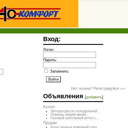
Вход:
Логин:
Пароль:
Запомнить
Нет логина? Регистрируйся
>>>
Объявления
[
добавить
]
Куплю:
Литература по холодильной...
Помощь людям магия...
Газовый напольный котел с...
Продам:
Базы данных компаний горо...