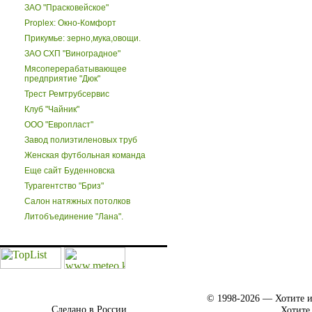
ЗАО "Прасковейское"
Proplex: Окно-Комфорт
Прикумье: зерно,мука,овощи.
ЗАО СХП "Виноградное"
Мясоперерабатывающее
предприятие "Дюк"
Трест Ремтрубсервис
Клуб "Чайник"
ООО "Европласт"
Завод полиэтиленовых труб
Женская футбольная команда
Еще сайт Буденновска
Турагентство "Бриз"
Салон натяжных потолков
Литобъединение "Лана".
© 1998-2026 — Хотите и
Сделано в России.
Хотите