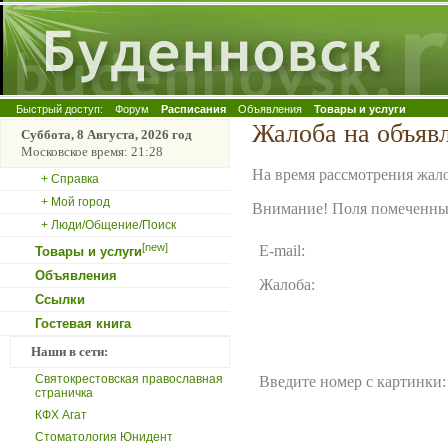
Быстрый доступ:
Форум
Расписания
Объявления
Товары и услуги
Жалоба на объяв
Суббота, 8 Августа, 2026 год
Московское время: 21:28
На время рассмотрения жало
+ Справка
+ Мой город
Внимание! Поля помеченные
+ Люди/Общение/Поиск
[new]
E-mail:
Товары и услуги
Объявления
Жалоба:
Ссылки
Гостевая книга
Наши в сети:
Святокрестовская православная
Введите номер с картинки:
страничка
КФХ Агат
Стоматология Юнидент