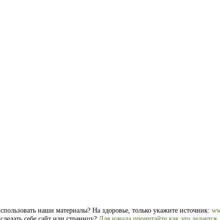
спользовать наши материалы? На здоровье, только укажите источник:
ww
 сделать себе сайт или страницу?
Для начала прочитайте как это делается
.