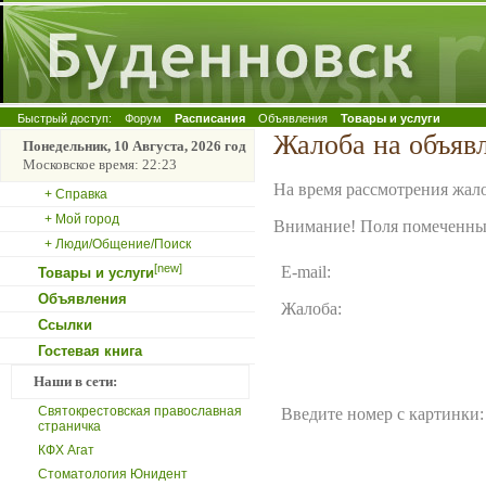
Быстрый доступ:
Форум
Расписания
Объявления
Товары и услуги
Жалоба на объявл
Понедельник, 10 Августа, 2026 год
Московское время: 22:23
На время рассмотрения жало
+ Справка
+ Мой город
Внимание! Поля помеченные
+ Люди/Общение/Поиск
[new]
E-mail:
Товары и услуги
Объявления
Жалоба:
Ссылки
Гостевая книга
Наши в сети:
Святокрестовская православная
Введите номер с картинки:
страничка
КФХ Агат
Стоматология Юнидент