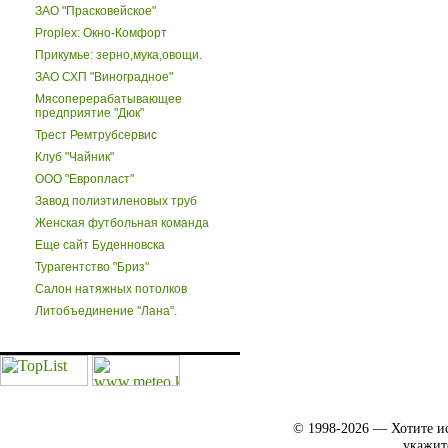
ЗАО "Прасковейское"
Proplex: Окно-Комфорт
Прикумье: зерно,мука,овощи.
ЗАО СХП "Виноградное"
Мясоперерабатывающее
предприятие "Дюк"
Трест Ремтрубсервис
Клуб "Чайник"
ООО "Европласт"
Завод полиэтиленовых труб
Женская футбольная команда
Еще сайт Буденновска
Турагентство "Бриз"
Салон натяжных потолков
Литобъединение "Лана".
© 1998-2026 — Хотите ис
укажит