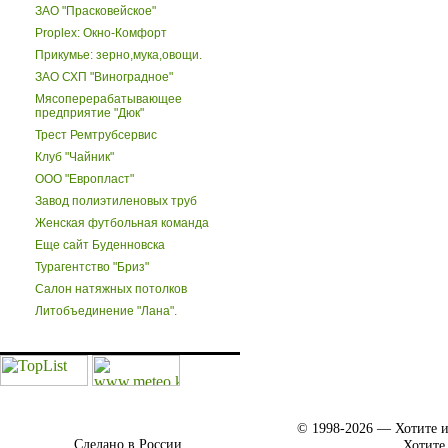
ЗАО "Прасковейское"
Proplex: Окно-Комфорт
Прикумье: зерно,мука,овощи.
ЗАО СХП "Виноградное"
Мясоперерабатывающее
предприятие "Дюк"
Трест Ремтрубсервис
Клуб "Чайник"
ООО "Европласт"
Завод полиэтиленовых труб
Женская футбольная команда
Еще сайт Буденновска
Турагентство "Бриз"
Салон натяжных потолков
Литобъединение "Лана".
© 1998-2026 — Хотите и
Сделано в России.
Хотите