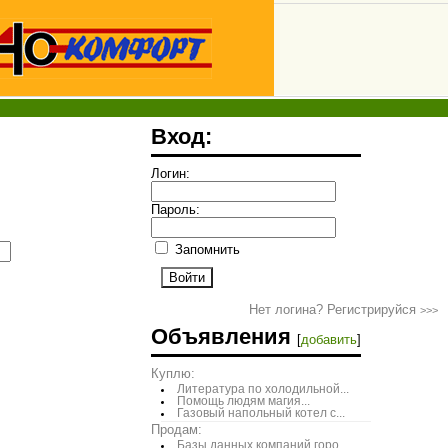
Вход:
Логин:
Пароль:
Запомнить
Нет логина? Регистрируйся
>>>
Объявления
[
добавить
]
Куплю:
Литература по холодильной...
Помощь людям магия...
Газовый напольный котел с...
Продам:
Базы данных компаний горо...