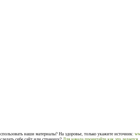
спользовать наши материалы? На здоровье, только укажите источник:
ww
 сделать себе сайт или страницу?
Для начала прочитайте как это делается
.