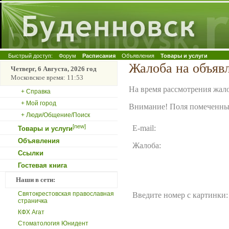
Быстрый доступ:
Форум
Расписания
Объявления
Товары и услуги
Жалоба на объяв
Четверг, 6 Августа, 2026 год
Московское время: 11:53
На время рассмотрения жало
+ Справка
+ Мой город
Внимание! Поля помеченные
+ Люди/Общение/Поиск
[new]
E-mail:
Товары и услуги
Объявления
Жалоба:
Ссылки
Гостевая книга
Наши в сети:
Святокрестовская православная
Введите номер с картинки:
страничка
КФХ Агат
Стоматология Юнидент