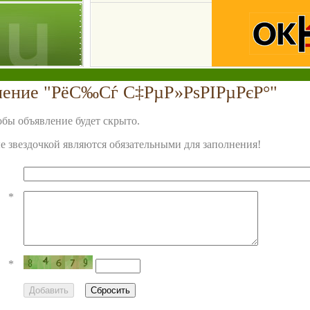
ление "РёС‰Сѓ С‡РµР»РѕРІРµРєР°"
бы объявление будет скрыто.
 звездочкой являются обязательными для заполнения!
*
*