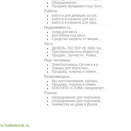
Оборудование...
Продажа фундаментных болт...
Работа:
работа для девушек за гра...
работа в израиле для русс...
работа в израиле для укра...
Недвижимость:
склад для мяса...
контейнер под мясо...
Средство защиты от мошки,...
Авто:
ДИЗЕЛЬ-ТЕСТЕР VE 3800 Тес...
Преобразователь Инвертор ...
Продаю , Запчасти , Ровер...
Ищу человека:
Электротовары Оптом и в р...
Товары для взрослых...
Продажа, покупка и обмен ...
Безвозмездно:
Мы изготавливаем: заборы...
Продажа, покупка и обмен ...
ООО НПО «САЭМ» предлагает...
Разное:
оборудование для порошков...
оборудование для порошков...
Химчистка на дому в Дзерж...
w.budennovsk.ru
.