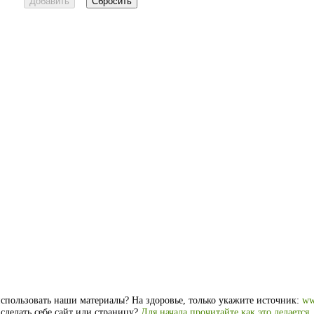
спользовать наши материалы? На здоровье, только укажите источник:
ww
 сделать себе сайт или страницу?
Для начала прочитайте как это делается
.