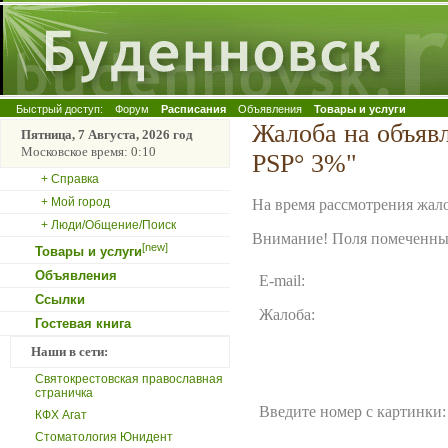
Быстрый доступ:
Форум
Расписания
Объявления
Товары и услуги
Жалоба на объя
Пятница, 7 Августа, 2026 год
Московское время: 0:10
РЅР° 3%"
+ Справка
+ Мой город
На время рассмотрения жало
+ Люди/Общение/Поиск
Внимание! Поля помеченные
[new]
Товары и услуги
Объявления
E-mail:
Ссылки
Жалоба:
Гостевая книга
Наши в сети:
Святокрестовская православная
страничка
Введите номер с картинки:
КФХ Агат
Стоматология Юнидент