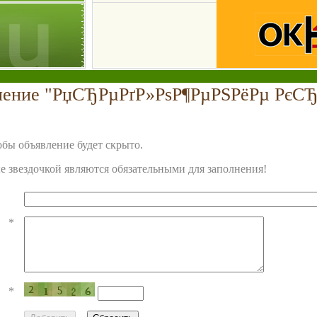
вление "РџСЂРµРґР»РѕР¶РµРЅРёРµ РєСЂ
бы объявление будет скрыто.
 звездочкой являются обязательными для заполнения!
*
*