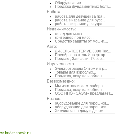
Оборудование...
Продажа фундаментных болт...
Работа:
работа для девушек за гра...
работа в израиле для русс...
работа в израиле для укра...
Недвижимость:
склад для мяса...
контейнер под мясо...
Средство защиты от мошки,...
Авто:
ДИЗЕЛЬ-ТЕСТЕР VE 3800 Тес...
Преобразователь Инвертор ...
Продаю , Запчасти , Ровер...
Ищу человека:
Электротовары Оптом и в р...
Товары для взрослых...
Продажа, покупка и обмен ...
Безвозмездно:
Мы изготавливаем: заборы...
Продажа, покупка и обмен ...
ООО НПО «САЭМ» предлагает...
Разное:
оборудование для порошков...
оборудование для порошков...
Химчистка на дому в Дзерж...
w.budennovsk.ru
.