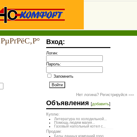
РµРґРёС‚Р°
Вход:
Логин:
Пароль:
Запомнить
Нет логина? Регистрируйся
>>>
Объявления
[
добавить
]
Куплю:
Литература по холодильной...
Помощь людям магия...
Газовый напольный котел с...
Продам:
Базы данных компаний горо...