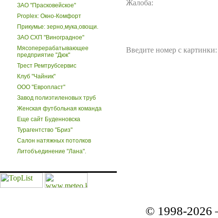
Жалоба:
ЗАО "Прасковейское"
Proplex: Окно-Комфорт
Прикумье: зерно,мука,овощи.
ЗАО СХП "Виноградное"
Мясоперерабатывающее
Введите номер с картинки:
предприятие "Дюк"
Трест Ремтрубсервис
Клуб "Чайник"
ООО "Европласт"
Завод полиэтиленовых труб
Женская футбольная команда
Еще сайт Буденновска
Турагентство "Бриз"
Салон натяжных потолков
Литобъединение "Лана".
© 1998-2026 