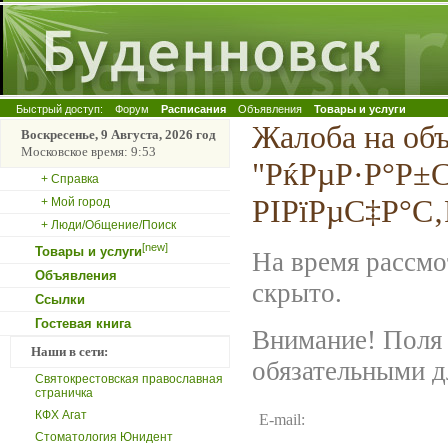
Быстрый доступ:
Форум
Расписания
Объявления
Товары и услуги
Жалоба на об
Воскресенье, 9 Августа, 2026 год
Московское время: 9:53
"РќРµР·Р°Р±С
+ Справка
РІРїРµС‡Р°С
+ Мой город
+ Люди/Общение/Поиск
[new]
Товары и услуги
На время рассмо
Объявления
скрыто.
Ссылки
Гостевая книга
Внимание! Поля 
Наши в сети:
обязательными д
Святокрестовская православная
страничка
КФХ Агат
E-mail:
Стоматология Юнидент