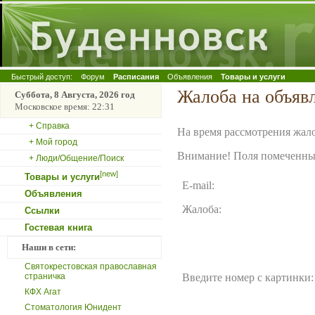
Быстрый доступ:
Форум
Расписания
Объявления
Товары и услуги
Жалоба на объяв
Суббота, 8 Августа, 2026 год
Московское время: 22:31
+ Справка
На время рассмотрения жало
+ Мой город
Внимание! Поля помеченные
+ Люди/Общение/Поиск
[new]
Товары и услуги
E-mail:
Объявления
Жалоба:
Ссылки
Гостевая книга
Наши в сети:
Святокрестовская православная
страничка
Введите номер с картинки:
КФХ Агат
Стоматология Юнидент