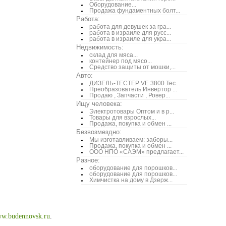
Оборудование...
Продажа фундаментных болт...
Работа:
работа для девушек за гра...
работа в израиле для русс...
работа в израиле для укра...
Недвижимость:
склад для мяса...
контейнер под мясо...
Средство защиты от мошки,...
Авто:
ДИЗЕЛЬ-ТЕСТЕР VE 3800 Тес...
Преобразователь Инвертор ...
Продаю , Запчасти , Ровер...
Ищу человека:
Электротовары Оптом и в р...
Товары для взрослых...
Продажа, покупка и обмен ...
Безвозмездно:
Мы изготавливаем: заборы...
Продажа, покупка и обмен ...
ООО НПО «САЭМ» предлагает...
Разное:
оборудование для порошков...
оборудование для порошков...
Химчистка на дому в Дзерж...
w.budennovsk.ru
.