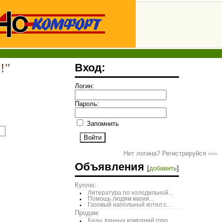
!"
Вход:
Логин:
Пароль:
Запомнить
Нет логина? Регистрируйся
>>>
Объявления
[
добавить
]
Куплю:
Литература по холодильной...
Помощь людям магия...
Газовый напольный котел с...
Продам:
Базы данных компаний горо...