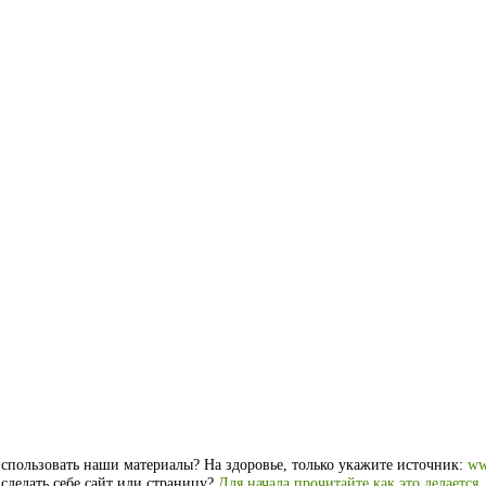
спользовать наши материалы? На здоровье, только укажите источник:
ww
 сделать себе сайт или страницу?
Для начала прочитайте как это делается
.