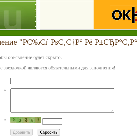
ление "РС‰Сѓ РѕС‚С†Р° Рё Р±СЂР°С‚Р°
бы объявление будет скрыто.
 звездочкой являются обязательными для заполнения!
*
*