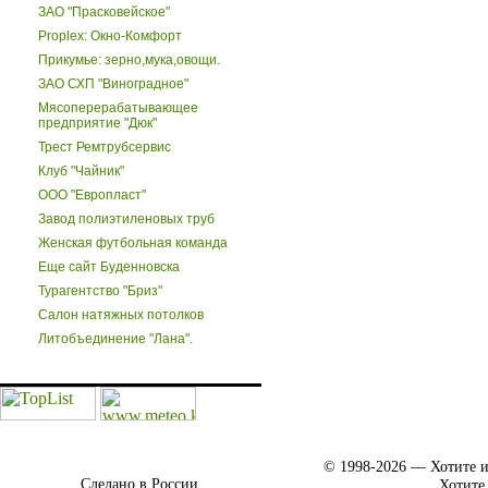
ЗАО "Прасковейское"
Proplex: Окно-Комфорт
Прикумье: зерно,мука,овощи.
ЗАО СХП "Виноградное"
Мясоперерабатывающее
предприятие "Дюк"
Трест Ремтрубсервис
Клуб "Чайник"
ООО "Европласт"
Завод полиэтиленовых труб
Женская футбольная команда
Еще сайт Буденновска
Турагентство "Бриз"
Салон натяжных потолков
Литобъединение "Лана".
© 1998-2026 — Хотите и
Сделано в России.
Хотите