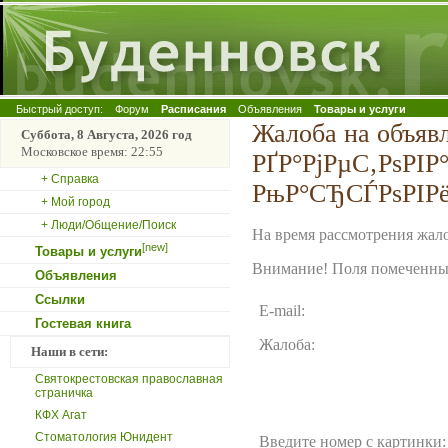
Быстрый доступ:
Форум
Расписания
Объявления
Товары и услуги
Жалоба на объяв
Суббота, 8 Августа, 2026 год
Московское время: 22:55
РҐР°РјРµС‚РѕРІ
+ Справка
РњР°СЂСЃРѕРІРё
+ Мой город
+ Люди/Общение/Поиск
На время рассмотрения жало
[new]
Товары и услуги
Внимание! Поля помеченные
Объявления
Ссылки
E-mail:
Гостевая книга
Жалоба:
Наши в сети:
Святокрестовская православная
страничка
КФХ Агат
Стоматология Юнидент
Введите номер с картинки: