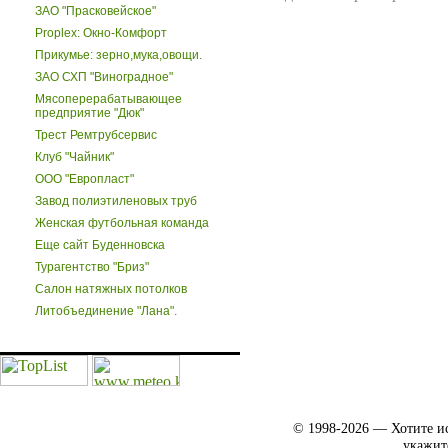
ЗАО "Прасковейское"
Proplex: Окно-Комфорт
Прикумье: зерно,мука,овощи.
ЗАО СХП "Виноградное"
Мясоперерабатывающее
предприятие "Дюк"
Трест Ремтрубсервис
Клуб "Чайник"
ООО "Европласт"
Завод полиэтиленовых труб
Женская футбольная команда
Еще сайт Буденновска
Турагентство "Бриз"
Салон натяжных потолков
Литобъединение "Лана".
© 1998-2026 — Хотите ис
укажит