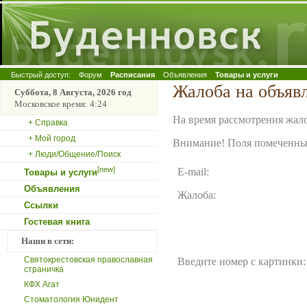
Быстрый доступ:
Форум
Расписания
Объявления
Товары и услуги
Жалоба на объяв
Суббота, 8 Августа, 2026 год
Московское время: 4:24
На время рассмотрения жало
+ Справка
+ Мой город
Внимание! Поля помеченные
+ Люди/Общение/Поиск
[new]
E-mail:
Товары и услуги
Объявления
Жалоба:
Ссылки
Гостевая книга
Наши в сети:
Святокрестовская православная
Введите номер с картинки:
страничка
КФХ Агат
Стоматология Юнидент