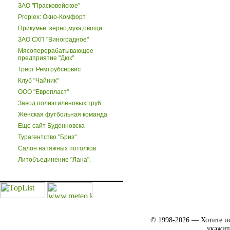
ЗАО "Прасковейское"
Proplex: Окно-Комфорт
Прикумье: зерно,мука,овощи.
ЗАО СХП "Виноградное"
Мясоперерабатывающее
предприятие "Дюк"
Трест Ремтрубсервис
Клуб "Чайник"
ООО "Европласт"
Завод полиэтиленовых труб
Женская футбольная команда
Еще сайт Буденновска
Турагентство "Бриз"
Салон натяжных потолков
Литобъединение "Лана".
© 1998-2026 — Хотите ис
укажит