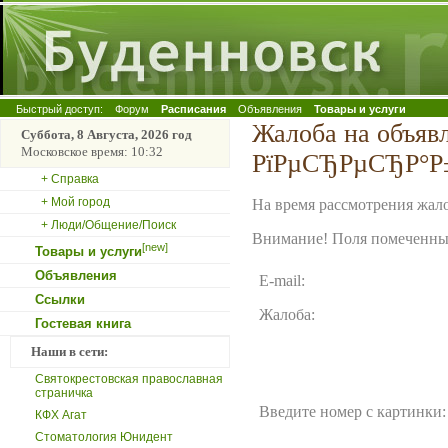
Быстрый доступ:
Форум
Расписания
Объявления
Товары и услуги
Жалоба на объяв
Суббота, 8 Августа, 2026 год
Московское время: 10:32
РїРµСЂРµСЂР°Р±
+ Справка
+ Мой город
На время рассмотрения жало
+ Люди/Общение/Поиск
Внимание! Поля помеченные
[new]
Товары и услуги
Объявления
E-mail:
Ссылки
Жалоба:
Гостевая книга
Наши в сети:
Святокрестовская православная
страничка
Введите номер с картинки:
КФХ Агат
Стоматология Юнидент