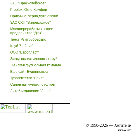
ЗАО "Прасковейское"
Proplex: Окно-Комфорт
Прикумье: зерно,мука,овощи.
ЗАО СХП "Виноградное"
Мясоперерабатывающее
предприятие "Дюк"
Трест Ремтрубсервис
Клуб "Чайник"
ООО "Европласт"
Завод полиэтиленовых труб
Женская футбольная команда
Еще сайт Буденновска
Турагентство "Бриз"
Салон натяжных потолков
Литобъединение "Лана".
© 1998-2026 — Хотите ис
укажит