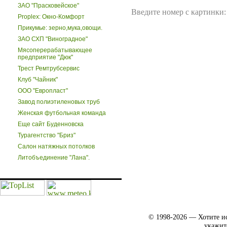
ЗАО "Прасковейское"
Введите номер с картинки:
Proplex: Окно-Комфорт
Прикумье: зерно,мука,овощи.
ЗАО СХП "Виноградное"
Мясоперерабатывающее
предприятие "Дюк"
Трест Ремтрубсервис
Клуб "Чайник"
ООО "Европласт"
Завод полиэтиленовых труб
Женская футбольная команда
Еще сайт Буденновска
Турагентство "Бриз"
Салон натяжных потолков
Литобъединение "Лана".
© 1998-2026 — Хотите ис
укажит