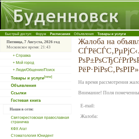
Быстрый доступ:
Форум
Расписания
Объявления
Товары и услуги
Жалоба на объяв
Пятница, 7 Августа, 2026 год
Московское время: 21:43
СЃРёСЃС‚РµРјС‹.
+ Справка
РѕР±РѕСЂСѓРґРѕ
+ Мой город
РёР·РіРѕС‚РѕРІР
+ Люди/Общение/Поиск
[new]
Товары и услуги
На время рассмотрения жало
Объявления
Внимание! Поля помеченные
Ссылки
Гостевая книга
E-mail:
Наши в сети:
Жалоба:
Святокрестовская православная
страничка
КФХ Агат
Стоматология Юнидент