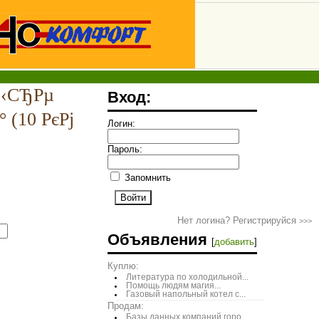
С‹СЂРµ
Вход:
 (10 РєРј
Логин:
Пароль:
Запомнить
Нет логина? Регистрируйся
>>>
Объявления
[
добавить
]
Куплю:
Литература по холодильной...
Помощь людям магия...
Газовый напольный котел с...
Продам:
Базы данных компаний горо...