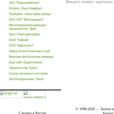
Введите номер с картинки:
ЗАО "Прасковейское"
Proplex: Окно-Комфорт
Прикумье: зерно,мука,овощи.
ЗАО СХП "Виноградное"
Мясоперерабатывающее
предприятие "Дюк"
Трест Ремтрубсервис
Клуб "Чайник"
ООО "Европласт"
Завод полиэтиленовых труб
Женская футбольная команда
Еще сайт Буденновска
Турагентство "Бриз"
Салон натяжных потолков
Литобъединение "Лана".
© 1998-2026 — Хотите и
Сделано в России.
Хотите