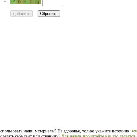
*
спользовать наши материалы? На здоровье, только укажите источник:
ww
 сделать себе сайт или страницу?
Для начала прочитайте как это делается
.