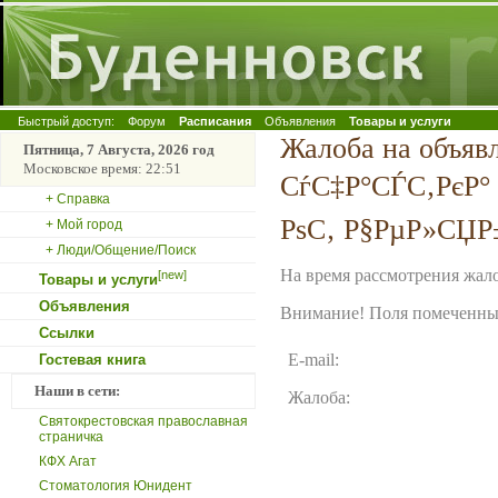
Быстрый доступ:
Форум
Расписания
Объявления
Товары и услуги
Жалоба на объя
Пятница, 7 Августа, 2026 год
Московское время: 22:51
СѓС‡Р°СЃС‚РєР° Р
+ Справка
РѕС‚ Р§РµР»СЏР
+ Мой город
+ Люди/Общение/Поиск
На время рассмотрения жало
[new]
Товары и услуги
Объявления
Внимание! Поля помеченные
Ссылки
E-mail:
Гостевая книга
Наши в сети:
Жалоба:
Святокрестовская православная
страничка
КФХ Агат
Стоматология Юнидент