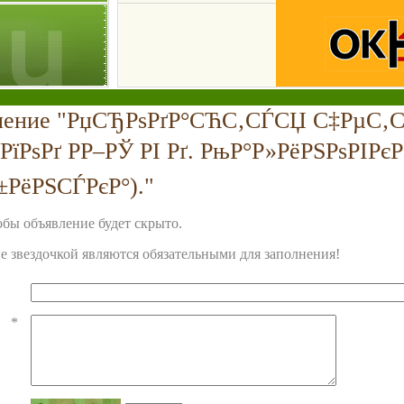
вление "РџСЂРѕРґР°СЋС‚СЃСЏ С‡РµС‚
їРѕРґ РР–РЎ РІ Рґ. РњР°Р»РёРЅРѕРІРєР°
±РёРЅСЃРєР°)."
бы объявление будет скрыто.
 звездочкой являются обязательными для заполнения!
*