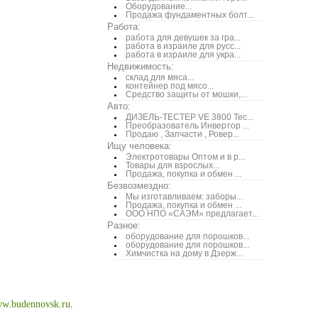
Оборудование...
Продажа фундаментных болт...
Работа:
работа для девушек за гра...
работа в израиле для русс...
работа в израиле для укра...
Недвижимость:
склад для мяса...
контейнер под мясо...
Средство защиты от мошки,...
Авто:
ДИЗЕЛЬ-ТЕСТЕР VE 3800 Тес...
Преобразователь Инвертор ...
Продаю , Запчасти , Ровер...
Ищу человека:
Электротовары Оптом и в р...
Товары для взрослых...
Продажа, покупка и обмен ...
Безвозмездно:
Мы изготавливаем: заборы...
Продажа, покупка и обмен ...
ООО НПО «САЭМ» предлагает...
Разное:
оборудование для порошков...
оборудование для порошков...
Химчистка на дому в Дзерж...
w.budennovsk.ru
.