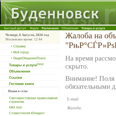
Быстрый доступ:
Форум
Расписания
Объявления
Товары и услуги
Жалоба на об
Четверг, 6 Августа, 2026 год
Московское время: 12:44
"РњР°СЃР»Рѕ
+ Справка
+ Мой город
На время рассмо
+ Люди/Общение/Поиск
[new]
скрыто.
Товары и услуги
Объявления
Внимание! Поля 
Ссылки
Гостевая книга
обязательными д
Наши в сети:
Святокрестовская православная
E-mail:
страничка
КФХ Агат
Жалоба:
Стоматология Юнидент