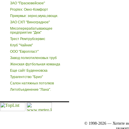
ЗАО "Прасковейское"
Proplex: Окно-Комфорт
Прикумье: зерно,мука,овощи.
ЗАО СХП "Виноградное"
Мясоперерабатывающее
предприятие "Дюк"
Трест Ремтрубсервис
Клуб "Чайник"
ООО "Европласт"
Завод полиэтиленовых труб
Женская футбольная команда
Еще сайт Буденновска
Турагентство "Бриз"
Салон натяжных потолков
Литобъединение "Лана".
© 1998-2026 — Хотите ис
укажит