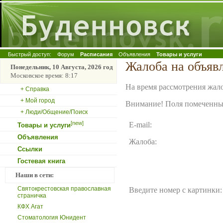
Быстрый доступ:
Форум
Расписания
Объявления
Товары и услуги
Жалоба на объя
Понедельник, 10 Августа, 2026 год
Московское время: 8:17
На время рассмотрения жало
+ Справка
+ Мой город
Внимание! Поля помеченные
+ Люди/Общение/Поиск
[new]
E-mail:
Товары и услуги
Объявления
Жалоба:
Ссылки
Гостевая книга
Наши в сети:
Святокрестовская православная
Введите номер с картинки:
страничка
КФХ Агат
Стоматология Юнидент