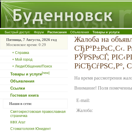
Быстрый доступ:
Форум
Расписания
Объявления
Товары и услуги
Жалоба на объя
Пятница, 7 Августа, 2026 год
Московское время: 0:29
СЂР°Р±РѕС‚С‹. Р
+ Справка
РЎРЅРѕСЃ, РІС‹Р
+ Мой город
РіСЂСѓРЅС‚Р°, 
+ Люди/Общение/Поиск
[new]
Товары и услуги
На время рассмотрения жало
Объявления
Внимание! Поля помеченные
Ссылки
Гостевая книга
E-mail:
Наши в сети:
Жалоба:
Святокрестовская православная
страничка
КФХ Агат
Стоматология Юнидент