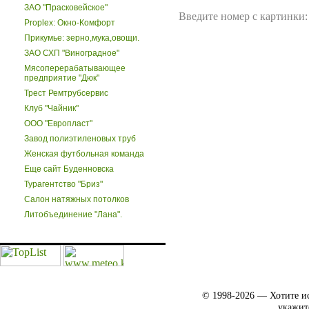
ЗАО "Прасковейское"
Введите номер с картинки:
Proplex: Окно-Комфорт
Прикумье: зерно,мука,овощи.
ЗАО СХП "Виноградное"
Мясоперерабатывающее
предприятие "Дюк"
Трест Ремтрубсервис
Клуб "Чайник"
ООО "Европласт"
Завод полиэтиленовых труб
Женская футбольная команда
Еще сайт Буденновска
Турагентство "Бриз"
Салон натяжных потолков
Литобъединение "Лана".
© 1998-2026 — Хотите ис
укажит