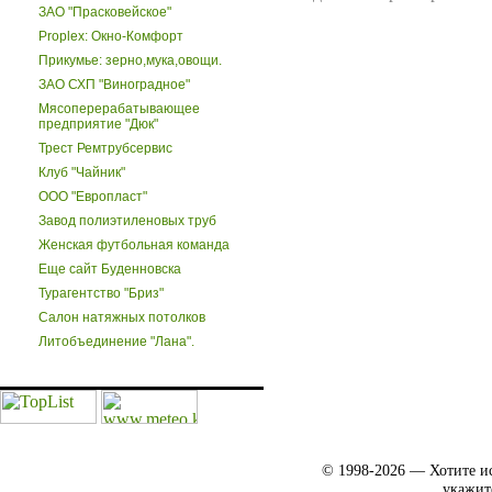
ЗАО "Прасковейское"
Proplex: Окно-Комфорт
Прикумье: зерно,мука,овощи.
ЗАО СХП "Виноградное"
Мясоперерабатывающее
предприятие "Дюк"
Трест Ремтрубсервис
Клуб "Чайник"
ООО "Европласт"
Завод полиэтиленовых труб
Женская футбольная команда
Еще сайт Буденновска
Турагентство "Бриз"
Салон натяжных потолков
Литобъединение "Лана".
© 1998-2026 — Хотите ис
укажит