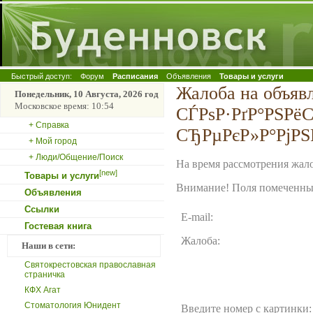
Быстрый доступ:
Форум
Расписания
Объявления
Товары и услуги
Жалоба на объя
Понедельник, 10 Августа, 2026 год
Московское время: 10:54
СЃРѕР·РґР°РЅРё
+ Справка
СЂРµРєР»Р°РјРЅР
+ Мой город
+ Люди/Общение/Поиск
На время рассмотрения жало
[new]
Товары и услуги
Внимание! Поля помеченные
Объявления
Ссылки
E-mail:
Гостевая книга
Жалоба:
Наши в сети:
Святокрестовская православная
страничка
КФХ Агат
Стоматология Юнидент
Введите номер с картинки: