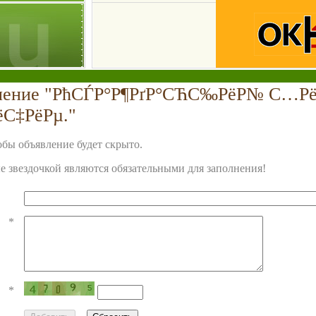
вление "РћСЃР°Р¶РґР°СЋС‰РёР№ С…Рё
ёС‡РёРµ."
бы объявление будет скрыто.
 звездочкой являются обязательными для заполнения!
*
*