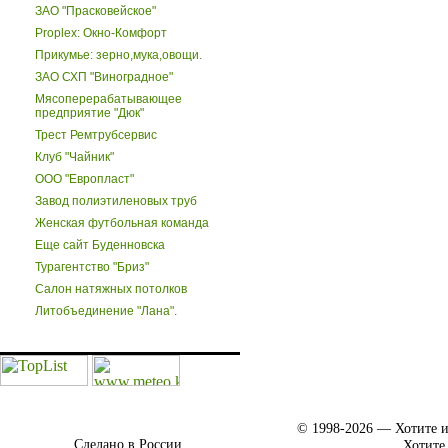
ЗАО "Прасковейское"
Proplex: Окно-Комфорт
Прикумье: зерно,мука,овощи.
ЗАО СХП "Виноградное"
Мясоперерабатывающее
предприятие "Дюк"
Трест Ремтрубсервис
Клуб "Чайник"
ООО "Европласт"
Завод полиэтиленовых труб
Женская футбольная команда
Еще сайт Буденновска
Турагентство "Бриз"
Салон натяжных потолков
Литобъединение "Лана".
© 1998-2026 — Хотите и
Сделано в России.
Хотите