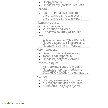
Оборудование...
Продажа фундаментных болт...
Работа:
работа для девушек за гра...
работа в израиле для русс...
работа в израиле для укра...
Недвижимость:
склад для мяса...
контейнер под мясо...
Средство защиты от мошки,...
Авто:
ДИЗЕЛЬ-ТЕСТЕР VE 3800 Тес...
Преобразователь Инвертор ...
Продаю , Запчасти , Ровер...
Ищу человека:
Электротовары Оптом и в р...
Товары для взрослых...
Продажа, покупка и обмен ...
Безвозмездно:
Мы изготавливаем: заборы...
Продажа, покупка и обмен ...
ООО НПО «САЭМ» предлагает...
Разное:
оборудование для порошков...
оборудование для порошков...
Химчистка на дому в Дзерж...
w.budennovsk.ru
.