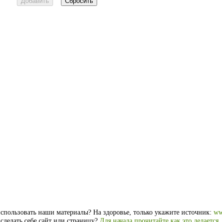
спользовать наши материалы? На здоровье, только укажите источник:
ww
 сделать себе сайт или страницу?
Для начала прочитайте как это делается
.