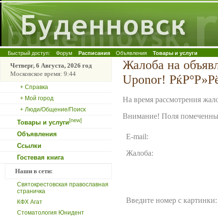
Быстрый доступ:
Форум
Расписания
Объявления
Товары и услуги
Жалоба на объя
Четверг, 6 Августа, 2026 год
Московское время: 9:44
Uponor! РќР°Р»Р
+ Справка
+ Мой город
На время рассмотрения жало
+ Люди/Общение/Поиск
Внимание! Поля помеченные
[new]
Товары и услуги
Объявления
E-mail:
Ссылки
Жалоба:
Гостевая книга
Наши в сети:
Святокрестовская православная
страничка
Введите номер с картинки:
КФХ Агат
Стоматология Юнидент