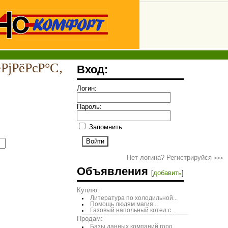
РјРёРєР°С‚
Вход:
Логин:
Пароль:
Запомнить
Нет логина? Регистрируйся
>>>
Объявления
[
добавить
]
Куплю:
Литература по холодильной...
Помощь людям магия...
Газовый напольный котел с...
Продам:
Базы данных компаний горо...