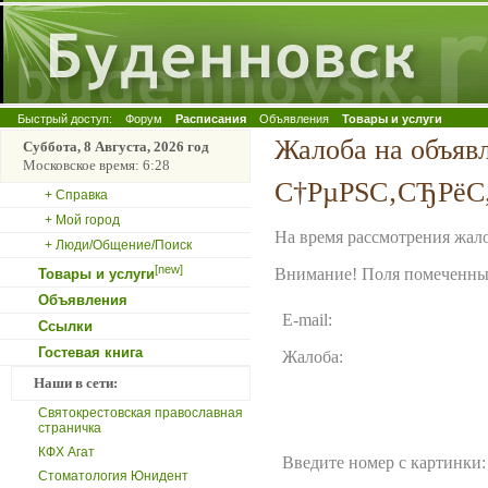
Быстрый доступ:
Форум
Расписания
Объявления
Товары и услуги
Жалоба на объяв
Суббота, 8 Августа, 2026 год
Московское время: 6:28
С†РµРЅС‚СЂРёС„
+ Справка
+ Мой город
На время рассмотрения жало
+ Люди/Общение/Поиск
[new]
Внимание! Поля помеченные
Товары и услуги
Объявления
E-mail:
Ссылки
Гостевая книга
Жалоба:
Наши в сети:
Святокрестовская православная
страничка
КФХ Агат
Введите номер с картинки:
Стоматология Юнидент