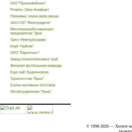
ЗАО "Прасковейское"
Proplex: Окно-Комфорт
Прикумье: зерно,мука,овощи.
ЗАО СХП "Виноградное"
Мясоперерабатывающее
предприятие "Дюк"
Трест Ремтрубсервис
Клуб "Чайник"
ООО "Европласт"
Завод полиэтиленовых труб
Женская футбольная команда
Еще сайт Буденновска
Турагентство "Бриз"
Салон натяжных потолков
Литобъединение "Лана".
© 1998-2026 — Хотите ис
укажит