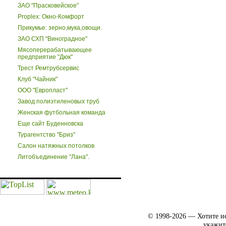
ЗАО "Прасковейское"
Proplex: Окно-Комфорт
Прикумье: зерно,мука,овощи.
ЗАО СХП "Виноградное"
Мясоперерабатывающее
предприятие "Дюк"
Трест Ремтрубсервис
Клуб "Чайник"
ООО "Европласт"
Завод полиэтиленовых труб
Женская футбольная команда
Еще сайт Буденновска
Турагентство "Бриз"
Салон натяжных потолков
Литобъединение "Лана".
© 1998-2026 — Хотите ис
укажит