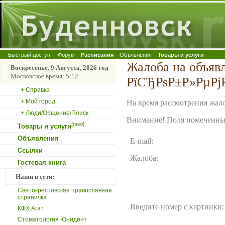
Быстрый доступ:
Форум
Расписания
Объявления
Товары и услуги
Жалоба на объяв
Воскресенье, 9 Августа, 2026 год
Московское время: 5:12
РїСЂРѕР±Р»РµРј
+ Справка
+ Мой город
На время рассмотрения жало
+ Люди/Общение/Поиск
Внимание! Поля помеченные
[new]
Товары и услуги
Объявления
E-mail:
Ссылки
Жалоба:
Гостевая книга
Наши в сети:
Святокрестовская православная
страничка
Введите номер с картинки:
КФХ Агат
Стоматология Юнидент