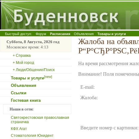
Быстрый доступ:
Форум
Расписания
Объявления
Товары и услуги
Жалоба на объяв
Суббота, 8 Августа, 2026 год
Московское время: 4:13
Р“Р°СЂР°РЅС‚РёР
+ Справка
+ Мой город
На время рассмотрения жало
+ Люди/Общение/Поиск
Внимание! Поля помеченные
[new]
Товары и услуги
Объявления
E-mail:
Ссылки
Жалоба:
Гостевая книга
Наши в сети:
Святокрестовская православная
страничка
Введите номер с картинки:
КФХ Агат
Стоматология Юнидент