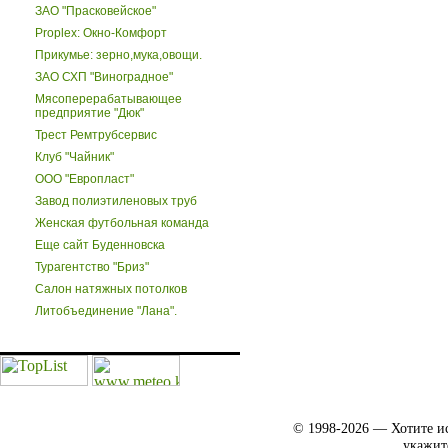
ЗАО "Прасковейское"
Proplex: Окно-Комфорт
Прикумье: зерно,мука,овощи.
ЗАО СХП "Виноградное"
Мясоперерабатывающее
предприятие "Дюк"
Трест Ремтрубсервис
Клуб "Чайник"
ООО "Европласт"
Завод полиэтиленовых труб
Женская футбольная команда
Еще сайт Буденновска
Турагентство "Бриз"
Салон натяжных потолков
Литобъединение "Лана".
© 1998-2026 — Хотите ис
укажит