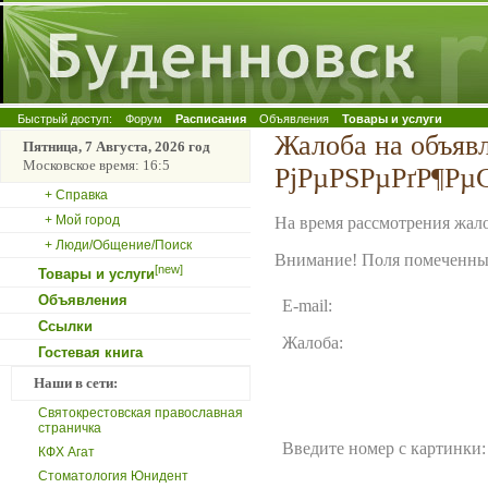
Быстрый доступ:
Форум
Расписания
Объявления
Товары и услуги
Жалоба на объя
Пятница, 7 Августа, 2026 год
Московское время: 16:5
РјРµРЅРµРґР¶Рµ
+ Справка
+ Мой город
На время рассмотрения жало
+ Люди/Общение/Поиск
Внимание! Поля помеченные
[new]
Товары и услуги
Объявления
E-mail:
Ссылки
Жалоба:
Гостевая книга
Наши в сети:
Святокрестовская православная
страничка
Введите номер с картинки:
КФХ Агат
Стоматология Юнидент