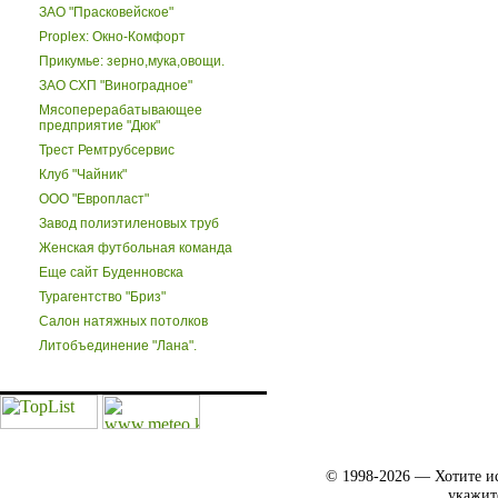
ЗАО "Прасковейское"
Proplex: Окно-Комфорт
Прикумье: зерно,мука,овощи.
ЗАО СХП "Виноградное"
Мясоперерабатывающее
предприятие "Дюк"
Трест Ремтрубсервис
Клуб "Чайник"
ООО "Европласт"
Завод полиэтиленовых труб
Женская футбольная команда
Еще сайт Буденновска
Турагентство "Бриз"
Салон натяжных потолков
Литобъединение "Лана".
© 1998-2026 — Хотите ис
укажит