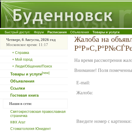
Быстрый доступ:
Форум
Расписания
Объявления
Товары и услуги
Жалоба на объявл
Четверг, 6 Августа, 2026 год
Московское время: 11:17
Р°Р»С‚Р°Р№СЃРє
+ Справка
+ Мой город
На время рассмотрения жало
+ Люди/Общение/Поиск
Внимание! Поля помеченные
[new]
Товары и услуги
Объявления
E-mail:
Ссылки
Жалоба:
Гостевая книга
Наши в сети:
Святокрестовская православная
страничка
Введите номер с картинки:
КФХ Агат
Стоматология Юнидент