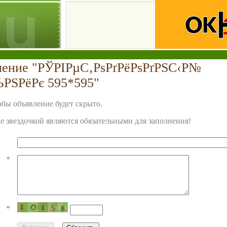
ление "РЎРІРµС‚РѕРґРёРѕРґРЅС‹Р№
РЅРёРє 595*595"
бы объявление будет скрыто.
 звездочкой являются обязательными для заполнения!
*
*