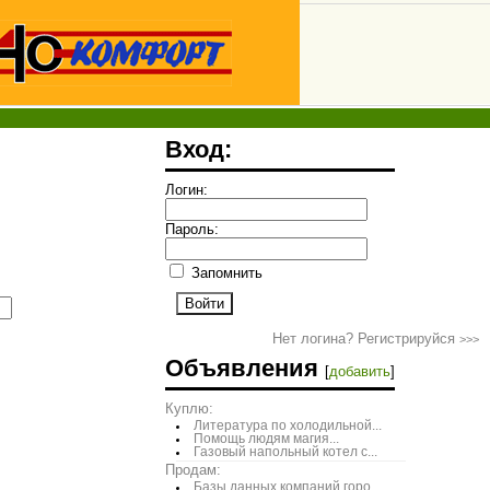
Вход:
Логин:
Пароль:
Запомнить
Нет логина? Регистрируйся
>>>
Объявления
[
добавить
]
Куплю:
Литература по холодильной...
Помощь людям магия...
Газовый напольный котел с...
Продам:
Базы данных компаний горо...