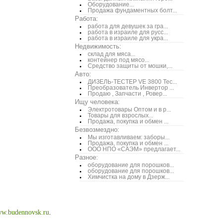
Оборудование...
Продажа фундаментных болт...
Работа:
работа для девушек за гра...
работа в израиле для русс...
работа в израиле для укра...
Недвижимость:
склад для мяса...
контейнер под мясо...
Средство защиты от мошки,...
Авто:
ДИЗЕЛЬ-ТЕСТЕР VE 3800 Тес...
Преобразователь Инвертор ...
Продаю , Запчасти , Ровер...
Ищу человека:
Электротовары Оптом и в р...
Товары для взрослых...
Продажа, покупка и обмен ...
Безвозмездно:
Мы изготавливаем: заборы...
Продажа, покупка и обмен ...
ООО НПО «САЭМ» предлагает...
Разное:
оборудование для порошков...
оборудование для порошков...
Химчистка на дому в Дзерж...
w.budennovsk.ru
.