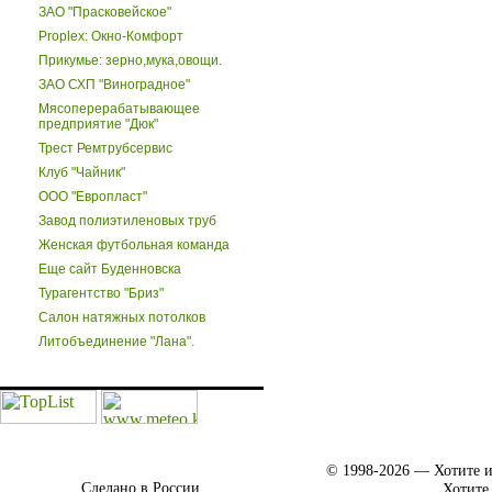
ЗАО "Прасковейское"
Proplex: Окно-Комфорт
Прикумье: зерно,мука,овощи.
ЗАО СХП "Виноградное"
Мясоперерабатывающее
предприятие "Дюк"
Трест Ремтрубсервис
Клуб "Чайник"
ООО "Европласт"
Завод полиэтиленовых труб
Женская футбольная команда
Еще сайт Буденновска
Турагентство "Бриз"
Салон натяжных потолков
Литобъединение "Лана".
© 1998-2026 — Хотите и
Сделано в России.
Хотите