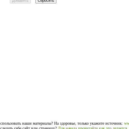
спользовать наши материалы? На здоровье, только укажите источник:
ww
 сделать себе сайт или страницу?
Для начала прочитайте как это делается
.