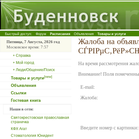
Быстрый доступ:
Форум
Расписания
Объявления
Товары и услуги
Жалоба на объяв
Пятница, 7 Августа, 2026 год
Московское время: 7:57
СЃРІРµС‚РёР»СЊ
+ Справка
+ Мой город
На время рассмотрения жало
+ Люди/Общение/Поиск
Внимание! Поля помеченные
[new]
Товары и услуги
Объявления
E-mail:
Ссылки
Жалоба:
Гостевая книга
Наши в сети:
Святокрестовская православная
страничка
Введите номер с картинки:
КФХ Агат
Стоматология Юнидент