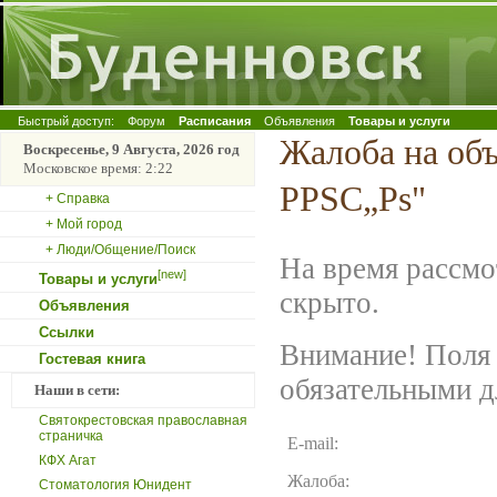
Быстрый доступ:
Форум
Расписания
Объявления
Товары и услуги
Жалоба на об
Воскресенье, 9 Августа, 2026 год
Московское время: 2:22
РРЅС„Рѕ"
+ Справка
+ Мой город
+ Люди/Общение/Поиск
На время рассмо
[new]
Товары и услуги
скрыто.
Объявления
Ссылки
Внимание! Поля 
Гостевая книга
обязательными д
Наши в сети:
Святокрестовская православная
страничка
E-mail:
КФХ Агат
Жалоба:
Стоматология Юнидент