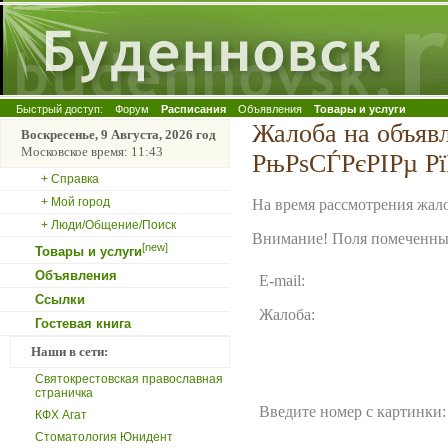
Быстрый доступ:
Форум
Расписания
Объявления
Товары и услуги
Жалоба на объя
Воскресенье, 9 Августа, 2026 год
Московское время: 11:43
РњРѕСЃРєРІРµ Р
+ Справка
+ Мой город
На время рассмотрения жало
+ Люди/Общение/Поиск
Внимание! Поля помеченные
[new]
Товары и услуги
Объявления
E-mail:
Ссылки
Жалоба:
Гостевая книга
Наши в сети:
Святокрестовская православная
страничка
Введите номер с картинки:
КФХ Агат
Стоматология Юнидент