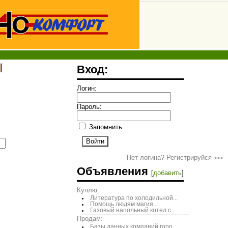
І
Вход:
Логин:
Пароль:
Запомнить
Нет логина? Регистрируйся
>>>
Объявления
[
добавить
]
Куплю:
Литература по холодильной...
Помощь людям магия...
Газовый напольный котел с...
Продам:
Базы данных компаний горо...