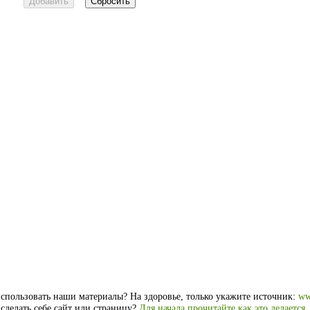
спользовать наши материалы? На здоровье, только укажите источник:
ww
 сделать себе сайт или страницу?
Для начала прочитайте как это делается
.