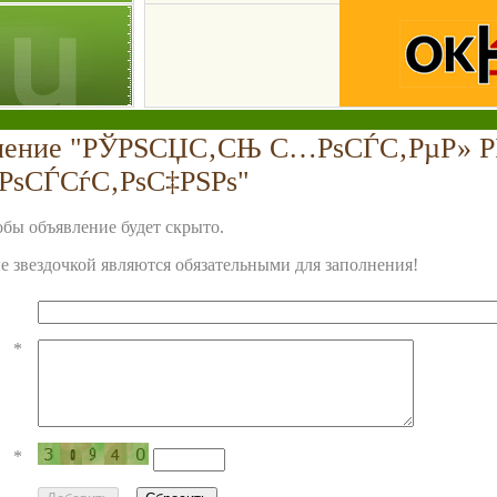
вление "РЎРЅСЏС‚СЊ С…РѕСЃС‚РµР» Р
їРѕСЃСѓС‚РѕС‡РЅРѕ"
бы объявление будет скрыто.
 звездочкой являются обязательными для заполнения!
*
*