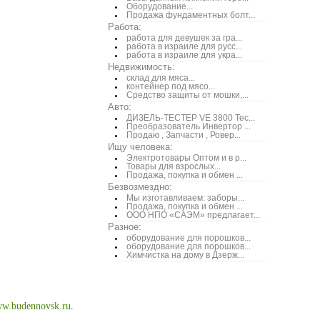
Оборудование...
Продажа фундаментных болт...
Работа:
работа для девушек за гра...
работа в израиле для русс...
работа в израиле для укра...
Недвижимость:
склад для мяса...
контейнер под мясо...
Средство защиты от мошки,...
Авто:
ДИЗЕЛЬ-ТЕСТЕР VE 3800 Тес...
Преобразователь Инвертор ...
Продаю , Запчасти , Ровер...
Ищу человека:
Электротовары Оптом и в р...
Товары для взрослых...
Продажа, покупка и обмен ...
Безвозмездно:
Мы изготавливаем: заборы...
Продажа, покупка и обмен ...
ООО НПО «САЭМ» предлагает...
Разное:
оборудование для порошков...
оборудование для порошков...
Химчистка на дому в Дзерж...
w.budennovsk.ru
.