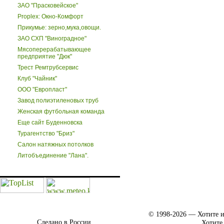
ЗАО "Прасковейское"
Proplex: Окно-Комфорт
Прикумье: зерно,мука,овощи.
ЗАО СХП "Виноградное"
Мясоперерабатывающее
предприятие "Дюк"
Трест Ремтрубсервис
Клуб "Чайник"
ООО "Европласт"
Завод полиэтиленовых труб
Женская футбольная команда
Еще сайт Буденновска
Турагентство "Бриз"
Салон натяжных потолков
Литобъединение "Лана".
© 1998-2026 — Хотите и
Сделано в России.
Хотите