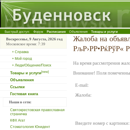
Быстрый доступ:
Форум
Расписания
Объявления
Товары и услуги
Жалоба на объяв
Воскресенье, 9 Августа, 2026 год
Московское время: 7:39
РљР›РР•РќРўР« 
+ Справка
+ Мой город
На время рассмотрения жало
+ Люди/Общение/Поиск
[new]
Внимание! Поля помеченные
Товары и услуги
Объявления
E-mail:
Ссылки
Гостевая книга
Жалоба:
Наши в сети:
Святокрестовская православная
страничка
КФХ Агат
Введите номер с картинки:
Стоматология Юнидент