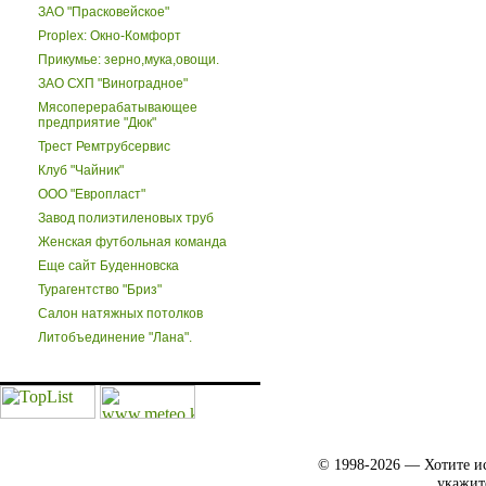
ЗАО "Прасковейское"
Proplex: Окно-Комфорт
Прикумье: зерно,мука,овощи.
ЗАО СХП "Виноградное"
Мясоперерабатывающее
предприятие "Дюк"
Трест Ремтрубсервис
Клуб "Чайник"
ООО "Европласт"
Завод полиэтиленовых труб
Женская футбольная команда
Еще сайт Буденновска
Турагентство "Бриз"
Салон натяжных потолков
Литобъединение "Лана".
© 1998-2026 — Хотите ис
укажит