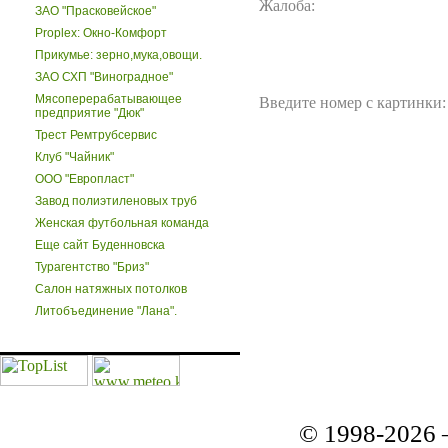
Жалоба:
ЗАО "Прасковейское"
Proplex: Окно-Комфорт
Прикумье: зерно,мука,овощи.
ЗАО СХП "Виноградное"
Мясоперерабатывающее
Введите номер с картинки:
предприятие "Дюк"
Трест Ремтрубсервис
Клуб "Чайник"
ООО "Европласт"
Завод полиэтиленовых труб
Женская футбольная команда
Еще сайт Буденновска
Турагентство "Бриз"
Салон натяжных потолков
Литобъединение "Лана".
© 1998-2026 