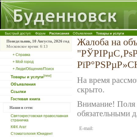
Быстрый доступ:
Форум
Расписания
Объявления
Товары и услуги
Жалоба на об
Понедельник, 10 Августа, 2026 год
Московское время: 6:13
"РЎРІРµС‚Рѕ
+ Справка
РїР°РЅРµР»С
+ Мой город
+ Люди/Общение/Поиск
[new]
Товары и услуги
На время рассмо
Объявления
скрыто.
Ссылки
Гостевая книга
Внимание! Поля 
Наши в сети:
обязательными д
Святокрестовская православная
страничка
КФХ Агат
E-mail:
Стоматология Юнидент