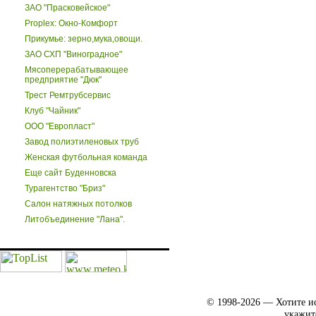
ЗАО "Прасковейское"
Proplex: Окно-Комфорт
Прикумье: зерно,мука,овощи.
ЗАО СХП "Виноградное"
Мясоперерабатывающее
предприятие "Дюк"
Трест Ремтрубсервис
Клуб "Чайник"
ООО "Европласт"
Завод полиэтиленовых труб
Женская футбольная команда
Еще сайт Буденновска
Турагентство "Бриз"
Салон натяжных потолков
Литобъединение "Лана".
© 1998-2026 — Хотите ис
укажит