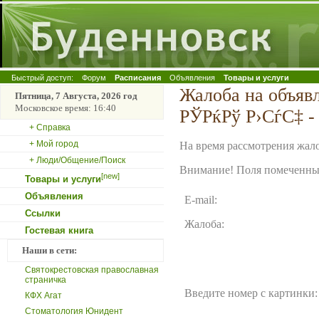
Быстрый доступ:
Форум
Расписания
Объявления
Товары и услуги
Жалоба на объяв
Пятница, 7 Августа, 2026 год
Московское время: 16:40
РЎРќРў Р›СѓС‡ -
+ Справка
+ Мой город
На время рассмотрения жало
+ Люди/Общение/Поиск
Внимание! Поля помеченные
[new]
Товары и услуги
Объявления
E-mail:
Ссылки
Жалоба:
Гостевая книга
Наши в сети:
Святокрестовская православная
страничка
Введите номер с картинки:
КФХ Агат
Стоматология Юнидент