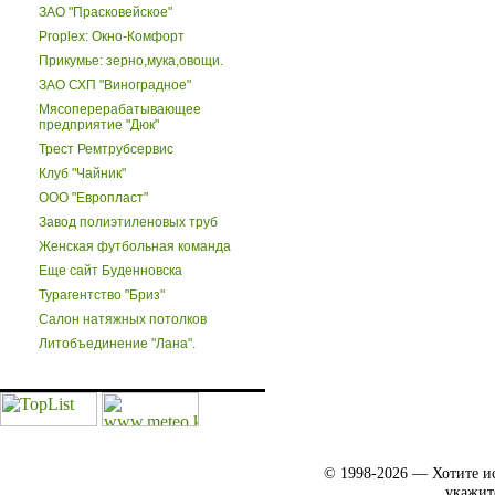
ЗАО "Прасковейское"
Proplex: Окно-Комфорт
Прикумье: зерно,мука,овощи.
ЗАО СХП "Виноградное"
Мясоперерабатывающее
предприятие "Дюк"
Трест Ремтрубсервис
Клуб "Чайник"
ООО "Европласт"
Завод полиэтиленовых труб
Женская футбольная команда
Еще сайт Буденновска
Турагентство "Бриз"
Салон натяжных потолков
Литобъединение "Лана".
© 1998-2026 — Хотите ис
укажит