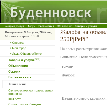
Быстрый доступ:
Форум
Расписания
Объявления
Товары и услуги
Жалоба на объяв
Воскресенье, 9 Августа, 2026 год
Московское время: 13:58
250РјРєРі"
+ Справка
+ Мой город
На время рассмотрения жало
+ Люди/Общение/Поиск
Внимание! Поля помеченные
[new]
Товары и услуги
Объявления
E-mail:
Ссылки
Жалоба:
Гостевая книга
Наши в сети:
Святокрестовская православная
страничка
Введите номер с картинки:
КФХ Агат
Стоматология Юнидент