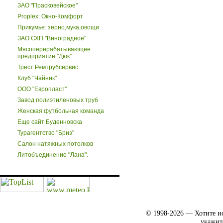
ЗАО "Прасковейское"
Proplex: Окно-Комфорт
Прикумье: зерно,мука,овощи.
ЗАО СХП "Виноградное"
Мясоперерабатывающее
предприятие "Дюк"
Трест Ремтрубсервис
Клуб "Чайник"
ООО "Европласт"
Завод полиэтиленовых труб
Женская футбольная команда
Еще сайт Буденновска
Турагентство "Бриз"
Салон натяжных потолков
Литобъединение "Лана".
© 1998-2026 — Хотите ис
укажит