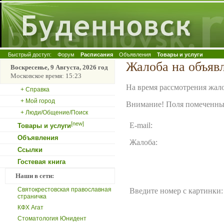
Быстрый доступ:
Форум
Расписания
Объявления
Товары и услуги
Жалоба на объявл
Воскресенье, 9 Августа, 2026 год
Московское время: 15:23
На время рассмотрения жало
+ Справка
+ Мой город
Внимание! Поля помеченные
+ Люди/Общение/Поиск
[new]
E-mail:
Товары и услуги
Объявления
Жалоба:
Ссылки
Гостевая книга
Наши в сети:
Святокрестовская православная
Введите номер с картинки:
страничка
КФХ Агат
Стоматология Юнидент