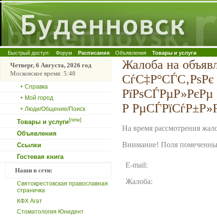
Быстрый доступ:
Форум
Расписания
Объявления
Товары и услуги
Жалоба на объя
Четверг, 6 Августа, 2026 год
Московское время: 5:48
СѓС‡Р°СЃС‚РѕРє
+ Справка
РїРѕСЃРµР»РєРµ
+ Мой город
Р РµСЃРїСѓР±Р»
+ Люди/Общение/Поиск
[new]
Товары и услуги
На время рассмотрения жало
Объявления
Внимание! Поля помеченные
Ссылки
Гостевая книга
E-mail:
Наши в сети:
Жалоба:
Святокрестовская православная
страничка
КФХ Агат
Стоматология Юнидент