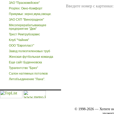
ЗАО "Прасковейское"
Введите номер с картинки:
Proplex: Окно-Комфорт
Прикумье: зерно,мука,овощи.
ЗАО СХП "Виноградное"
Мясоперерабатывающее
предприятие "Дюк"
Трест Ремтрубсервис
Клуб "Чайник"
ООО "Европласт"
Завод полиэтиленовых труб
Женская футбольная команда
Еще сайт Буденновска
Турагентство "Бриз"
Салон натяжных потолков
Литобъединение "Лана".
© 1998-2026 — Хотите ис
укажит