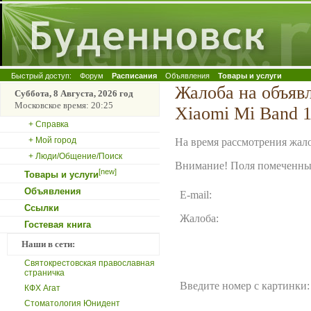
Быстрый доступ:
Форум
Расписания
Объявления
Товары и услуги
Жалоба на объя
Суббота, 8 Августа, 2026 год
Московское время: 20:25
Xiaomi Mi Band 1
+ Справка
+ Мой город
На время рассмотрения жало
+ Люди/Общение/Поиск
Внимание! Поля помеченные
[new]
Товары и услуги
Объявления
E-mail:
Ссылки
Жалоба:
Гостевая книга
Наши в сети:
Святокрестовская православная
страничка
Введите номер с картинки:
КФХ Агат
Стоматология Юнидент