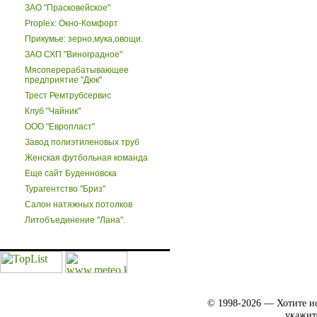
ЗАО "Прасковейское"
Proplex: Окно-Комфорт
Прикумье: зерно,мука,овощи.
ЗАО СХП "Виноградное"
Мясоперерабатывающее
предприятие "Дюк"
Трест Ремтрубсервис
Клуб "Чайник"
ООО "Европласт"
Завод полиэтиленовых труб
Женская футбольная команда
Еще сайт Буденновска
Турагентство "Бриз"
Салон натяжных потолков
Литобъединение "Лана".
© 1998-2026 — Хотите ис
укажит