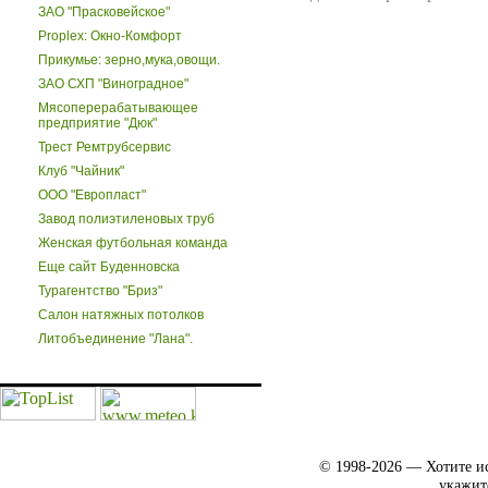
ЗАО "Прасковейское"
Proplex: Окно-Комфорт
Прикумье: зерно,мука,овощи.
ЗАО СХП "Виноградное"
Мясоперерабатывающее
предприятие "Дюк"
Трест Ремтрубсервис
Клуб "Чайник"
ООО "Европласт"
Завод полиэтиленовых труб
Женская футбольная команда
Еще сайт Буденновска
Турагентство "Бриз"
Салон натяжных потолков
Литобъединение "Лана".
© 1998-2026 — Хотите ис
укажит