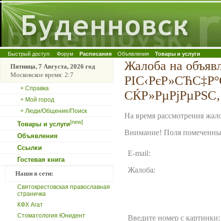
Быстрый доступ:
Форум
Расписания
Объявления
Товары и услуги
Жалоба на объяв
Пятница, 7 Августа, 2026 год
Московское время: 2:7
РІС‹РєР»СЋС‡Р°С
+ Справка
СЌР»РµРјРµРЅС‚
+ Мой город
+ Люди/Общение/Поиск
На время рассмотрения жало
[new]
Товары и услуги
Внимание! Поля помеченные
Объявления
Ссылки
E-mail:
Гостевая книга
Жалоба:
Наши в сети:
Святокрестовская православная
страничка
КФХ Агат
Стоматология Юнидент
Введите номер с картинки: