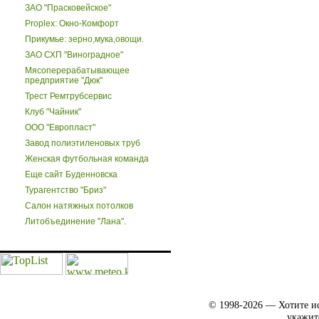
ЗАО "Прасковейское"
Proplex: Окно-Комфорт
Прикумье: зерно,мука,овощи.
ЗАО СХП "Виноградное"
Мясоперерабатывающее
предприятие "Дюк"
Трест Ремтрубсервис
Клуб "Чайник"
ООО "Европласт"
Завод полиэтиленовых труб
Женская футбольная команда
Еще сайт Буденновска
Турагентство "Бриз"
Салон натяжных потолков
Литобъединение "Лана".
© 1998-2026 — Хотите ис
укажит