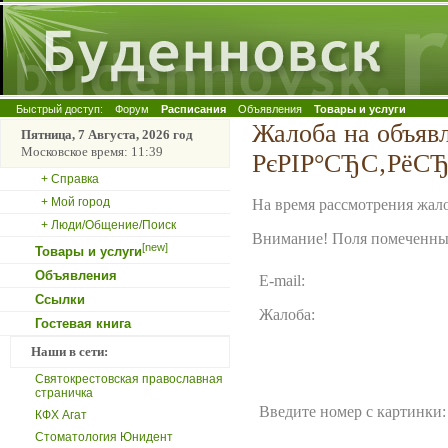
Быстрый доступ:
Форум
Расписания
Объявления
Товары и услуги
Жалоба на объяв
Пятница, 7 Августа, 2026 год
Московское время: 11:39
РєРІР°СЂС‚РёСЂ
+ Справка
+ Мой город
На время рассмотрения жало
+ Люди/Общение/Поиск
Внимание! Поля помеченные
[new]
Товары и услуги
Объявления
E-mail:
Ссылки
Жалоба:
Гостевая книга
Наши в сети:
Святокрестовская православная
страничка
Введите номер с картинки:
КФХ Агат
Стоматология Юнидент