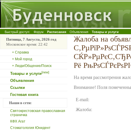
Быстрый доступ:
Форум
Расписания
Объявления
Товары и услуги
Жалоба на объяв
Пятница, 7 Августа, 2026 год
Московское время: 22:42
С‚РµРїР»РѕСЃРЅ
+ Справка
СЌР»РµРєС‚СЂРё
+ Мой город
Рё РњРѕСЃРєРѕР
+ Люди/Общение/Поиск
[new]
Товары и услуги
На время рассмотрения жало
Объявления
Внимание! Поля помеченные
Ссылки
Гостевая книга
E-mail:
Наши в сети:
Жалоба:
Святокрестовская православная
страничка
КФХ Агат
Стоматология Юнидент