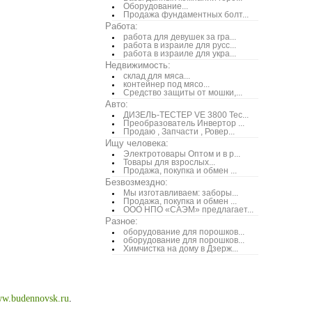
Оборудование...
Продажа фундаментных болт...
Работа:
работа для девушек за гра...
работа в израиле для русс...
работа в израиле для укра...
Недвижимость:
склад для мяса...
контейнер под мясо...
Средство защиты от мошки,...
Авто:
ДИЗЕЛЬ-ТЕСТЕР VE 3800 Тес...
Преобразователь Инвертор ...
Продаю , Запчасти , Ровер...
Ищу человека:
Электротовары Оптом и в р...
Товары для взрослых...
Продажа, покупка и обмен ...
Безвозмездно:
Мы изготавливаем: заборы...
Продажа, покупка и обмен ...
ООО НПО «САЭМ» предлагает...
Разное:
оборудование для порошков...
оборудование для порошков...
Химчистка на дому в Дзерж...
w.budennovsk.ru
.