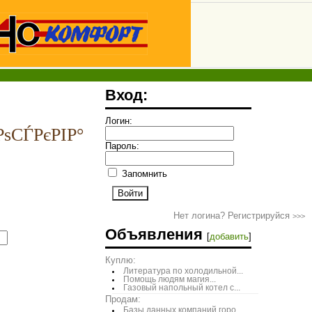
Вход:
Логин:
ѕСЃРєРІР°
Пароль:
Запомнить
Нет логина? Регистрируйся
>>>
Объявления
[
добавить
]
Куплю:
Литература по холодильной...
Помощь людям магия...
Газовый напольный котел с...
Продам:
Базы данных компаний горо...