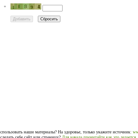
*
спользовать наши материалы? На здоровье, только укажите источник:
ww
 сделать себе сайт или страницу?
Для начала прочитайте как это делается
.