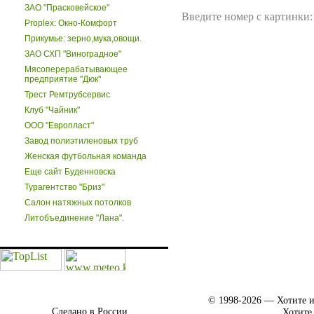
ЗАО "Прасковейское"
Введите номер с картинки:
Proplex: Окно-Комфорт
Прикумье: зерно,мука,овощи.
ЗАО СХП "Виноградное"
Мясоперерабатывающее
предприятие "Дюк"
Трест Ремтрубсервис
Клуб "Чайник"
ООО "Европласт"
Завод полиэтиленовых труб
Женская футбольная команда
Еще сайт Буденновска
Турагентство "Бриз"
Салон натяжных потолков
Литобъединение "Лана".
© 1998-2026 — Хотите и
Сделано в России.
Хотите