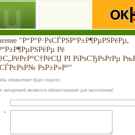
ление "Р“Р°Р·РѕСЃРЅР°Р±Р¶РµРЅРёРµ,
Р°Р±Р¶РµРЅРёРµ Рё
С„РёРєР°С†РёСЏ РІ РіРѕСЂРѕРґРµ РњР
ІСЃРєРѕР№ РѕР±Р»Р°"
бы объявление будет скрыто.
 звездочкой являются обязательными для заполнения!
*