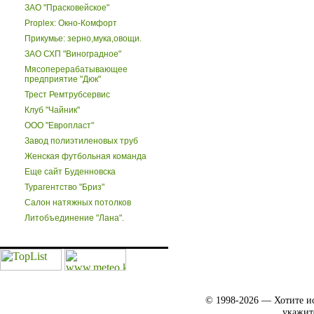
ЗАО "Прасковейское"
Proplex: Окно-Комфорт
Прикумье: зерно,мука,овощи.
ЗАО СХП "Виноградное"
Мясоперерабатывающее
предприятие "Дюк"
Трест Ремтрубсервис
Клуб "Чайник"
ООО "Европласт"
Завод полиэтиленовых труб
Женская футбольная команда
Еще сайт Буденновска
Турагентство "Бриз"
Салон натяжных потолков
Литобъединение "Лана".
© 1998-2026 — Хотите ис
укажит