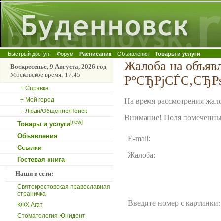
Быстрый доступ:
Форум
Расписания
Объявления
Товары и услуги
Жалоба на объяв
Воскресенье, 9 Августа, 2026 год
Московское время: 17:45
Р°СЂРјСЃС‚СЂРѕ
+ Справка
+ Мой город
На время рассмотрения жало
+ Люди/Общение/Поиск
Внимание! Поля помеченные
[new]
Товары и услуги
Объявления
E-mail:
Ссылки
Жалоба:
Гостевая книга
Наши в сети:
Святокрестовская православная
страничка
Введите номер с картинки:
КФХ Агат
Стоматология Юнидент