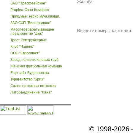
Жалоба:
ЗАО "Прасковейское"
Proplex: Окно-Комфорт
Прикумье: зерно,мука,овощи.
ЗАО СХП "Виноградное"
Мясоперерабатывающее
Введите номер с картинки:
предприятие "Дюк"
Трест Ремтрубсервис
Клуб "Чайник"
ООО "Европласт"
Завод полиэтиленовых труб
Женская футбольная команда
Еще сайт Буденновска
Турагентство "Бриз"
Салон натяжных потолков
Литобъединение "Лана".
© 1998-2026 