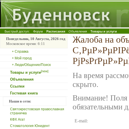
Быстрый доступ:
Форум
Расписания
Объявления
Товары и услуги
Жалоба на об
Понедельник, 10 Августа, 2026 год
Московское время: 6:11
С‚РµР»РµРІР
+ Справка
РјРѕРґРµР»Рµ
+ Мой город
+ Люди/Общение/Поиск
[new]
Товары и услуги
На время рассмо
Объявления
скрыто.
Ссылки
Гостевая книга
Внимание! Поля 
Наши в сети:
обязательными д
Святокрестовская православная
страничка
КФХ Агат
E-mail:
Стоматология Юнидент