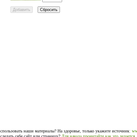
спользовать наши материалы? На здоровье, только укажите источник:
ww
 сделать себе сайт или страницу?
Для начала прочитайте как это делается
.