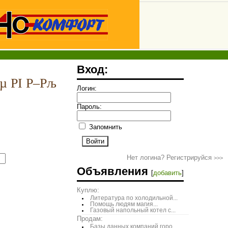
Вход:
µ РІ Р–Рљ
Логин:
Пароль:
Запомнить
Нет логина? Регистрируйся
>>>
Объявления
[
добавить
]
Куплю:
Литература по холодильной...
Помощь людям магия...
Газовый напольный котел с...
Продам:
Базы данных компаний горо...