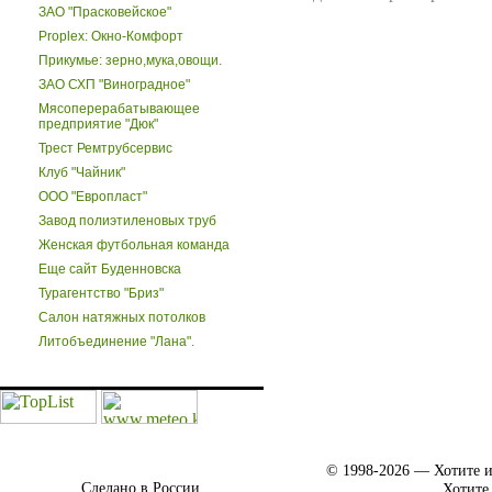
ЗАО "Прасковейское"
Proplex: Окно-Комфорт
Прикумье: зерно,мука,овощи.
ЗАО СХП "Виноградное"
Мясоперерабатывающее
предприятие "Дюк"
Трест Ремтрубсервис
Клуб "Чайник"
ООО "Европласт"
Завод полиэтиленовых труб
Женская футбольная команда
Еще сайт Буденновска
Турагентство "Бриз"
Салон натяжных потолков
Литобъединение "Лана".
© 1998-2026 — Хотите и
Сделано в России.
Хотите