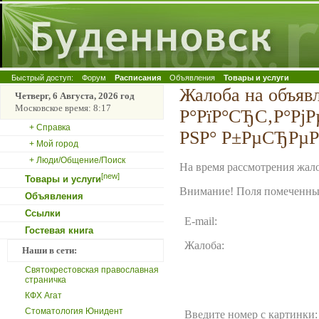
Быстрый доступ:
Форум
Расписания
Объявления
Товары и услуги
Жалоба на объяв
Четверг, 6 Августа, 2026 год
Московское время: 8:17
Р°РїР°СЂС‚Р°РјР
+ Справка
РЅР° Р±РµСЂРµР
+ Мой город
+ Люди/Общение/Поиск
На время рассмотрения жало
[new]
Товары и услуги
Внимание! Поля помеченные
Объявления
Ссылки
E-mail:
Гостевая книга
Жалоба:
Наши в сети:
Святокрестовская православная
страничка
КФХ Агат
Стоматология Юнидент
Введите номер с картинки: