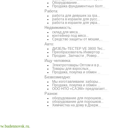
Оборудование...
Продажа фундаментных болт...
Работа:
работа для девушек за гра...
работа в израиле для русс...
работа в израиле для укра...
Недвижимость:
склад для мяса...
контейнер под мясо...
Средство защиты от мошки,...
Авто:
ДИЗЕЛЬ-ТЕСТЕР VE 3800 Тес...
Преобразователь Инвертор ...
Продаю , Запчасти , Ровер...
Ищу человека:
Электротовары Оптом и в р...
Товары для взрослых...
Продажа, покупка и обмен ...
Безвозмездно:
Мы изготавливаем: заборы...
Продажа, покупка и обмен ...
ООО НПО «САЭМ» предлагает...
Разное:
оборудование для порошков...
оборудование для порошков...
Химчистка на дому в Дзерж...
w.budennovsk.ru
.