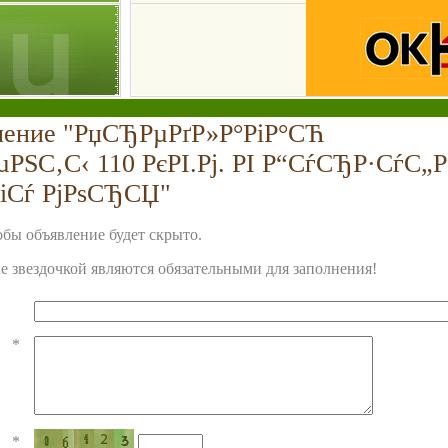
ление "РџСЂРµРґР»Р°РіР°СЋ
µРЅС‚С‹ 110 РєРІ.Рј. РІ Р“СѓСЂР·СѓС„Р
іСѓ РјРѕСЂСЏ"
бы объявление будет скрыто.
 звездочкой являются обязательными для заполнения!
*
*