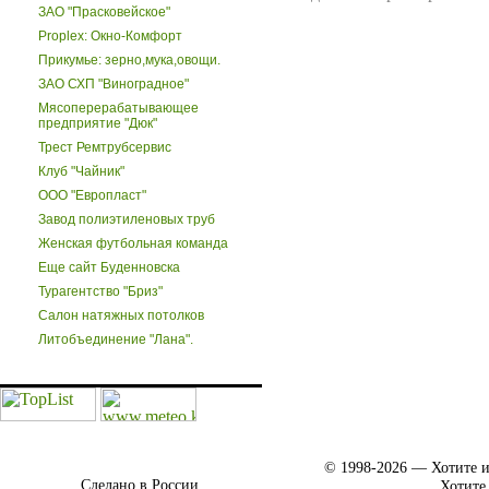
ЗАО "Прасковейское"
Proplex: Окно-Комфорт
Прикумье: зерно,мука,овощи.
ЗАО СХП "Виноградное"
Мясоперерабатывающее
предприятие "Дюк"
Трест Ремтрубсервис
Клуб "Чайник"
ООО "Европласт"
Завод полиэтиленовых труб
Женская футбольная команда
Еще сайт Буденновска
Турагентство "Бриз"
Салон натяжных потолков
Литобъединение "Лана".
© 1998-2026 — Хотите и
Сделано в России.
Хотите