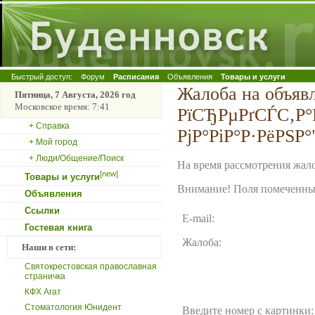
Быстрый доступ:
Форум
Расписания
Объявления
Товары и услуги
Жалоба на объяв
Пятница, 7 Августа, 2026 год
Московское время: 7:41
РїСЂРµРґСЃС‚Р°
+ Справка
РјР°РіР°Р·РёРЅР°
+ Мой город
+ Люди/Общение/Поиск
На время рассмотрения жало
[new]
Товары и услуги
Внимание! Поля помеченные
Объявления
Ссылки
E-mail:
Гостевая книга
Жалоба:
Наши в сети:
Святокрестовская православная
страничка
КФХ Агат
Стоматология Юнидент
Введите номер с картинки: