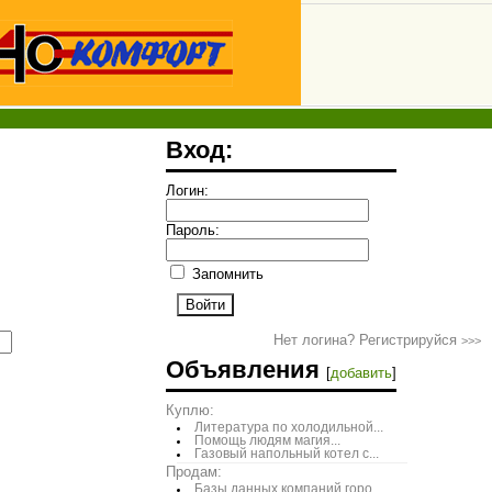
Вход:
Логин:
Пароль:
Запомнить
Нет логина? Регистрируйся
>>>
Объявления
[
добавить
]
Куплю:
Литература по холодильной...
Помощь людям магия...
Газовый напольный котел с...
Продам:
Базы данных компаний горо...