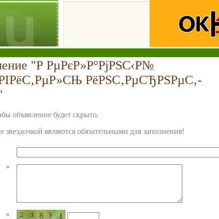
ление "Р РµРєР»Р°РјРЅС‹Р№
РІРёС‚РµР»СЊ РёРЅС‚РµСЂРЅРµС‚-
"
бы объявление будет скрыто.
 звездочкой являются обязательными для заполнения!
*
*