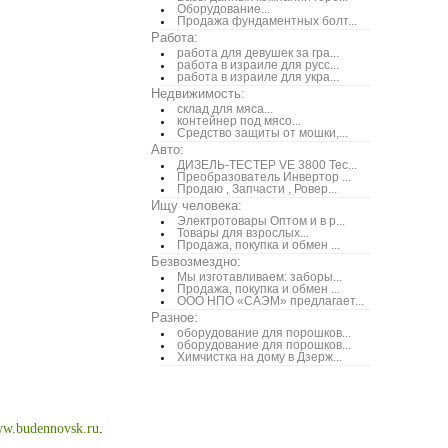
Оборудование...
Продажа фундаментных болт...
Работа:
работа для девушек за гра...
работа в израиле для русс...
работа в израиле для укра...
Недвижимость:
склад для мяса...
контейнер под мясо...
Средство защиты от мошки,...
Авто:
ДИЗЕЛЬ-ТЕСТЕР VE 3800 Тес...
Преобразователь Инвертор ...
Продаю , Запчасти , Ровер...
Ищу человека:
Электротовары Оптом и в р...
Товары для взрослых...
Продажа, покупка и обмен ...
Безвозмездно:
Мы изготавливаем: заборы...
Продажа, покупка и обмен ...
ООО НПО «САЭМ» предлагает...
Разное:
оборудование для порошков...
оборудование для порошков...
Химчистка на дому в Дзерж...
w.budennovsk.ru
.