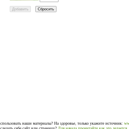
спользовать наши материалы? На здоровье, только укажите источник:
ww
 сделать себе сайт или страницу?
Для начала прочитайте как это делается
.