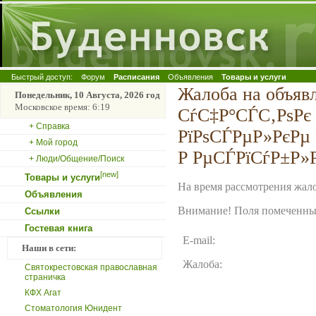
Быстрый доступ:
Форум
Расписания
Объявления
Товары и услуги
Жалоба на объя
Понедельник, 10 Августа, 2026 год
Московское время: 6:19
СѓС‡Р°СЃС‚РѕРє
+ Справка
РїРѕСЃРµР»РєРµ
+ Мой город
Р РµСЃРїСѓР±Р»
+ Люди/Общение/Поиск
[new]
Товары и услуги
На время рассмотрения жало
Объявления
Внимание! Поля помеченные
Ссылки
Гостевая книга
E-mail:
Наши в сети:
Жалоба:
Святокрестовская православная
страничка
КФХ Агат
Стоматология Юнидент