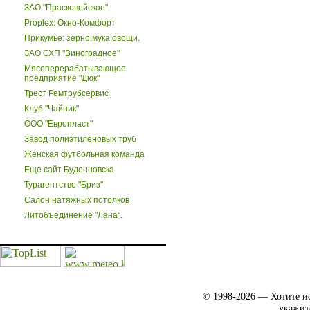
ЗАО "Прасковейское"
Proplex: Окно-Комфорт
Прикумье: зерно,мука,овощи.
ЗАО СХП "Виноградное"
Мясоперерабатывающее
предприятие "Дюк"
Трест Ремтрубсервис
Клуб "Чайник"
ООО "Европласт"
Завод полиэтиленовых труб
Женская футбольная команда
Еще сайт Буденновска
Турагентство "Бриз"
Салон натяжных потолков
Литобъединение "Лана".
© 1998-2026 — Хотите ис
укажит