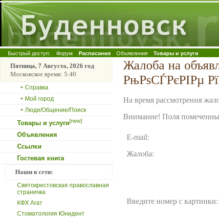
Быстрый доступ:
Форум
Расписания
Объявления
Товары и услуги
Жалоба на объя
Пятница, 7 Августа, 2026 год
Московское время: 5:40
РњРѕСЃРєРІРµ Р
+ Справка
+ Мой город
На время рассмотрения жало
+ Люди/Общение/Поиск
Внимание! Поля помеченные
[new]
Товары и услуги
Объявления
E-mail:
Ссылки
Жалоба:
Гостевая книга
Наши в сети:
Святокрестовская православная
страничка
Введите номер с картинки:
КФХ Агат
Стоматология Юнидент