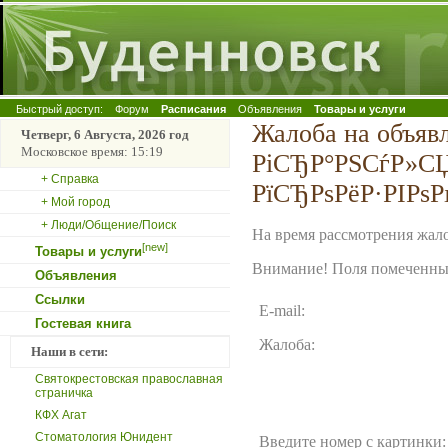
Быстрый доступ:
Форум
Расписания
Объявления
Товары и услуги
Жалоба на объяв
Четверг, 6 Августа, 2026 год
Московское время: 15:19
РіСЂР°РЅСѓР»С
+ Справка
РїСЂРѕРёР·РІРѕР
+ Мой город
+ Люди/Общение/Поиск
На время рассмотрения жало
[new]
Товары и услуги
Внимание! Поля помеченные
Объявления
Ссылки
E-mail:
Гостевая книга
Жалоба:
Наши в сети:
Святокрестовская православная
страничка
КФХ Агат
Стоматология Юнидент
Введите номер с картинки: