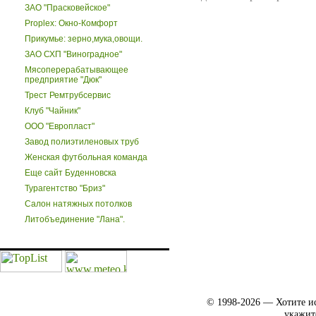
ЗАО "Прасковейское"
Proplex: Окно-Комфорт
Прикумье: зерно,мука,овощи.
ЗАО СХП "Виноградное"
Мясоперерабатывающее
предприятие "Дюк"
Трест Ремтрубсервис
Клуб "Чайник"
ООО "Европласт"
Завод полиэтиленовых труб
Женская футбольная команда
Еще сайт Буденновска
Турагентство "Бриз"
Салон натяжных потолков
Литобъединение "Лана".
© 1998-2026 — Хотите ис
укажит