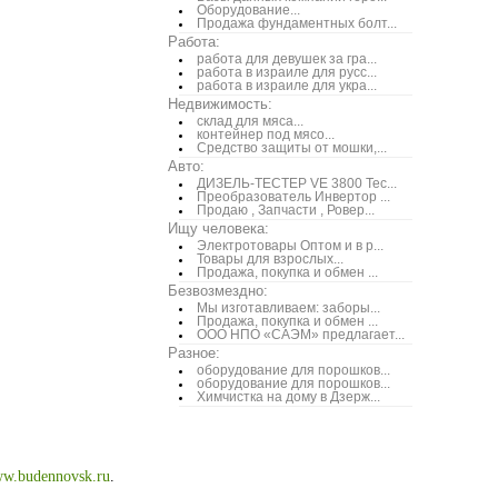
Оборудование...
Продажа фундаментных болт...
Работа:
работа для девушек за гра...
работа в израиле для русс...
работа в израиле для укра...
Недвижимость:
склад для мяса...
контейнер под мясо...
Средство защиты от мошки,...
Авто:
ДИЗЕЛЬ-ТЕСТЕР VE 3800 Тес...
Преобразователь Инвертор ...
Продаю , Запчасти , Ровер...
Ищу человека:
Электротовары Оптом и в р...
Товары для взрослых...
Продажа, покупка и обмен ...
Безвозмездно:
Мы изготавливаем: заборы...
Продажа, покупка и обмен ...
ООО НПО «САЭМ» предлагает...
Разное:
оборудование для порошков...
оборудование для порошков...
Химчистка на дому в Дзерж...
w.budennovsk.ru
.