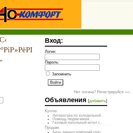
С‹
Вход:
°РіР»РёРІ
Логин:
"
Пароль:
Запомнить
Нет логина? Регистрируйся
>>>
Объявления
[
добавить
]
Куплю:
Литература по холодильной...
Помощь людям магия...
Газовый напольный котел с...
Продам:
Базы данных компаний горо...