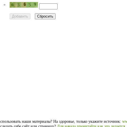
*
спользовать наши материалы? На здоровье, только укажите источник:
ww
 сделать себе сайт или страницу?
Для начала прочитайте как это делается
.