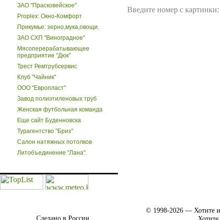
ЗАО "Прасковейское"
Введите номер с картинки:
Proplex: Окно-Комфорт
Прикумье: зерно,мука,овощи.
ЗАО СХП "Виноградное"
Мясоперерабатывающее
предприятие "Дюк"
Трест Ремтрубсервис
Клуб "Чайник"
ООО "Европласт"
Завод полиэтиленовых труб
Женская футбольная команда
Еще сайт Буденновска
Турагентство "Бриз"
Салон натяжных потолков
Литобъединение "Лана".
© 1998-2026 — Хотите и
Сделано в России.
Хотите