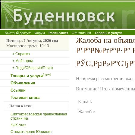
Быстрый доступ:
Форум
Расписания
Объявления
Товары и услуги
Жалоба на объя
Пятница, 7 Августа, 2026 год
Московское время: 10:13
Р’Р°Р№РґР°Р·Р° 
+ Справка
+ Мой город
РЎС‚РµР»Р°СЂР° 
+ Люди/Общение/Поиск
[new]
Товары и услуги
На время рассмотрения жало
Объявления
Внимание! Поля помеченные
Ссылки
Гостевая книга
E-mail:
Наши в сети:
Жалоба:
Святокрестовская православная
страничка
КФХ Агат
Стоматология Юнидент