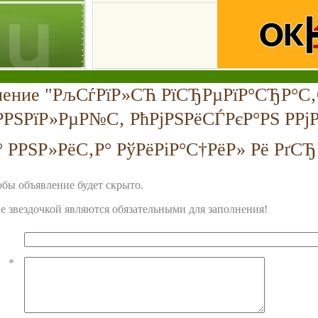
вление "РљСѓРїР»СЋ РїСЂРµРїР°СЂР°С‚
Р­РЅРїР»РµР№С‚ РћРјРЅРёСЃРєР°РЅ РРјР
РРЅР»РёС‚Р° РўРёРіР°С†РёР» Рё РґСЂ
бы объявление будет скрыто.
 звездочкой являются обязательными для заполнения!
*